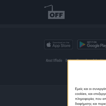
About Offradio
Business Class
Terms & Conditio
Εμείς και οι συνεργ
cookies, και επεξε
πληροφορίες που απο
διαφήμισης και περι