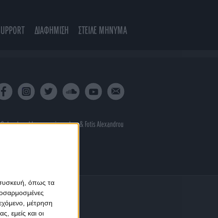
SUPPORT
ΔΙΑΦΗΜΙΣΗ
ΣΤΕΙΛΕ ΜΗΝΥΜΑ
 & developed by
porcupine colors
&
Fotis Alexandrou
 συσκευή, όπως τα
προσαρμοσμένες
ιεχόμενο, μέτρηση
ς, εμείς και οι