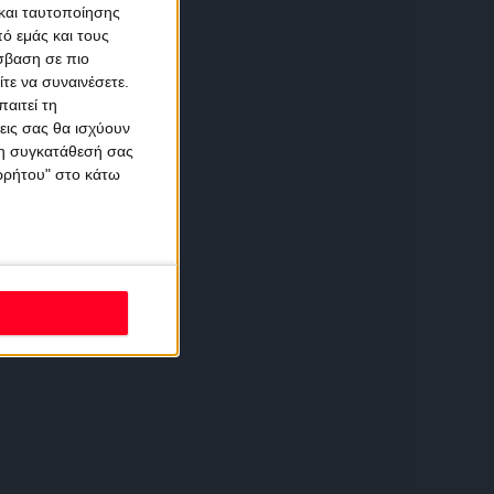
και ταυτοποίησης
ό εμάς και τους
σβαση σε πιο
τε να συναινέσετε.
αιτεί τη
εις σας θα ισχύουν
 τη συγκατάθεσή σας
ορρήτου" στο κάτω