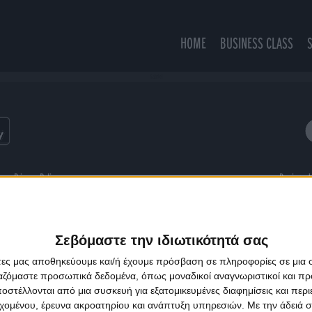
HOME
BUSINESS CLASS
Gabriel
ns
Privacy Policy
Designed
Σεβόμαστε την ιδιωτικότητά σας
άτες μας αποθηκεύουμε και/ή έχουμε πρόσβαση σε πληροφορίες σε μια
ργαζόμαστε προσωπικά δεδομένα, όπως μοναδικοί αναγνωριστικοί και 
στέλλονται από μια συσκευή για εξατομικευμένες διαφημίσεις και περ
εχομένου, έρευνα ακροατηρίου και ανάπτυξη υπηρεσιών.
Με την άδειά σα