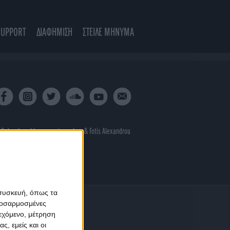
SUPPORT
ΔΙΑΦΗΜΙΣΗ
ΣΤΕΙΛΕ ΜΗΝΥΜΑ
 & developed by
porcupine colors
&
Fotis Alexandrou
 συσκευή, όπως τα
προσαρμοσμένες
ιεχόμενο, μέτρηση
ς, εμείς και οι