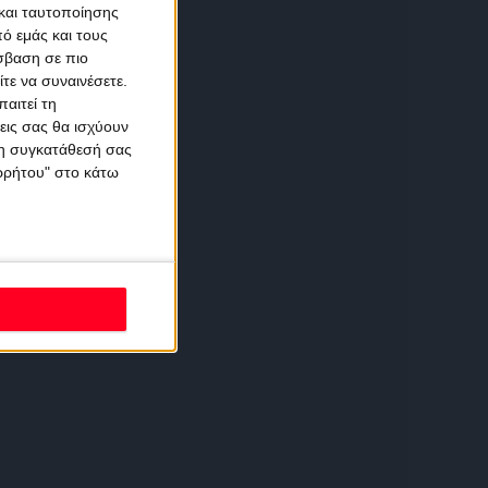
και ταυτοποίησης
ό εμάς και τους
σβαση σε πιο
τε να συναινέσετε.
αιτεί τη
εις σας θα ισχύουν
 τη συγκατάθεσή σας
ορρήτου" στο κάτω