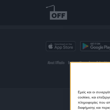
About Offradio
Business Class
Terms & Conditio
Εμείς και οι συνεργ
cookies, και επεξε
πληροφορίες που απο
διαφήμισης και περι