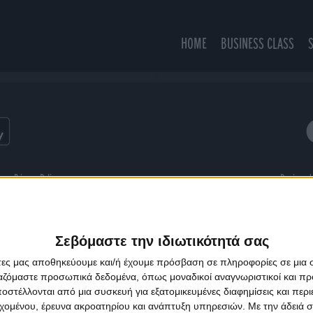
HOME
BUSINESS CLASS
GC
ns
Privacy Policy
Designed
Σεβόμαστε την ιδιωτικότητά σας
άτες μας αποθηκεύουμε και/ή έχουμε πρόσβαση σε πληροφορίες σε μια
ργαζόμαστε προσωπικά δεδομένα, όπως μοναδικοί αναγνωριστικοί και 
στέλλονται από μια συσκευή για εξατομικευμένες διαφημίσεις και περ
εχομένου, έρευνα ακροατηρίου και ανάπτυξη υπηρεσιών.
Με την άδειά σα