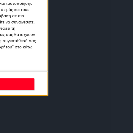
και ταυτοποίησης
ό εμάς και τους
σβαση σε πιο
τε να συναινέσετε.
αιτεί τη
εις σας θα ισχύουν
 τη συγκατάθεσή σας
ορρήτου" στο κάτω