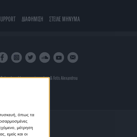
SUPPORT
ΔΙΑΦΗΜΙΣΗ
ΣΤΕΙΛΕ ΜΗΝΥΜΑ
 & developed by
porcupine colors
&
Fotis Alexandrou
 συσκευή, όπως τα
προσαρμοσμένες
ιεχόμενο, μέτρηση
ς, εμείς και οι