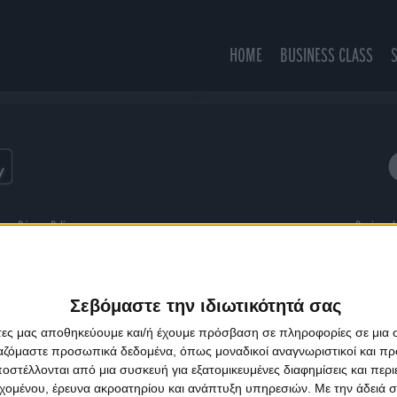
HOME
BUSINESS CLASS
Ghost
ns
Privacy Policy
Designed
Σεβόμαστε την ιδιωτικότητά σας
άτες μας αποθηκεύουμε και/ή έχουμε πρόσβαση σε πληροφορίες σε μια
ργαζόμαστε προσωπικά δεδομένα, όπως μοναδικοί αναγνωριστικοί και 
στέλλονται από μια συσκευή για εξατομικευμένες διαφημίσεις και περ
εχομένου, έρευνα ακροατηρίου και ανάπτυξη υπηρεσιών.
Με την άδειά σα