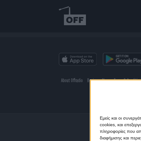
About Offradio
Business Class
Terms & Conditio
Εμείς και οι συνεργ
cookies, και επεξε
πληροφορίες που απο
διαφήμισης και περι