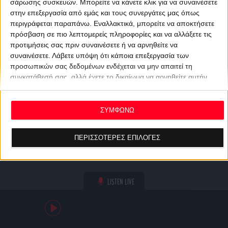
σάρωσης συσκευών. Μπορείτε να κάνετε κλικ για να συναινέσετε
στην επεξεργασία από εμάς και τους συνεργάτες μας όπως
περιγράφεται παραπάνω. Εναλλακτικά, μπορείτε να αποκτήσετε
πρόσβαση σε πιο λεπτομερείς πληροφορίες και να αλλάξετε τις
προτιμήσεις σας πριν συναινέσετε ή να αρνηθείτε να
συναινέσετε.
Λάβετε υπόψη ότι κάποια επεξεργασία των
προσωπικών σας δεδομένων ενδέχεται να μην απαιτεί τη
συγκατάθεσή σας, αλλά έχετε το δικαίωμα να αρνηθείτε αυτήν
την επεξεργασία. Οι προτιμήσεις σας θα ισχύουν μόνο για αυτόν
τον ιστότοπο. Μπορείτε να αλλάξετε τις προτιμήσεις σας ή να
ανακαλέσετε τη συγκατάθεσή σας ανά πάσα στιγμή
ΣΥΜΦΩΝΩ
επιστρέφοντας σε αυτόν τον ιστότοπο και κάνοντας κλικ στο
κουμπί "Απορρήτου" στο κάτω μέρος της ιστοσελίδας.
ΠΕΡΙΣΣΟΤΕΡΕΣ ΕΠΙΛΟΓΕΣ
LISTEN LIVE