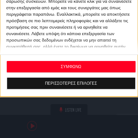
σάρωσης συσκευών. Μπορείτε να κάνετε κλικ για να συναινέσετε
στην επεξεργασία από εμάς και τους συνεργάτες μας όπως
περιγράφεται παραπάνω. Εναλλακτικά, μπορείτε να αποκτήσετε
πρόσβαση σε πιο λεπτομερείς πληροφορίες και να αλλάξετε τις
προτιμήσεις σας πριν συναινέσετε ή να αρνηθείτε να
συναινέσετε.
Λάβετε υπόψη ότι κάποια επεξεργασία των
προσωπικών σας δεδομένων ενδέχεται να μην απαιτεί τη
συγκατάθεσή σας, αλλά έχετε το δικαίωμα να αρνηθείτε αυτήν
την επεξεργασία. Οι προτιμήσεις σας θα ισχύουν μόνο για αυτόν
τον ιστότοπο. Μπορείτε να αλλάξετε τις προτιμήσεις σας ή να
ανακαλέσετε τη συγκατάθεσή σας ανά πάσα στιγμή
ΣΥΜΦΩΝΩ
επιστρέφοντας σε αυτόν τον ιστότοπο και κάνοντας κλικ στο
κουμπί "Απορρήτου" στο κάτω μέρος της ιστοσελίδας.
ΠΕΡΙΣΣΟΤΕΡΕΣ ΕΠΙΛΟΓΕΣ
LISTEN LIVE