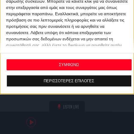
σάρωσης συσκευών. Μπορείτε να κάνετε κλικ για να συναινέσετε
στην επεξεργασία από εμάς και τους συνεργάτες μας όπως
περιγράφεται παραπάνω. Εναλλακτικά, μπορείτε να αποκτήσετε
πρόσβαση σε πιο λεπτομερείς πληροφορίες και να αλλάξετε τις
προτιμήσεις σας πριν συναινέσετε ή να αρνηθείτε να
συναινέσετε.
Λάβετε υπόψη ότι κάποια επεξεργασία των
προσωπικών σας δεδομένων ενδέχεται να μην απαιτεί τη
συγκατάθεσή σας, αλλά έχετε το δικαίωμα να αρνηθείτε αυτήν
την επεξεργασία. Οι προτιμήσεις σας θα ισχύουν μόνο για αυτόν
τον ιστότοπο. Μπορείτε να αλλάξετε τις προτιμήσεις σας ή να
ανακαλέσετε τη συγκατάθεσή σας ανά πάσα στιγμή
ΣΥΜΦΩΝΩ
επιστρέφοντας σε αυτόν τον ιστότοπο και κάνοντας κλικ στο
κουμπί "Απορρήτου" στο κάτω μέρος της ιστοσελίδας.
ΠΕΡΙΣΣΟΤΕΡΕΣ ΕΠΙΛΟΓΕΣ
LISTEN LIVE