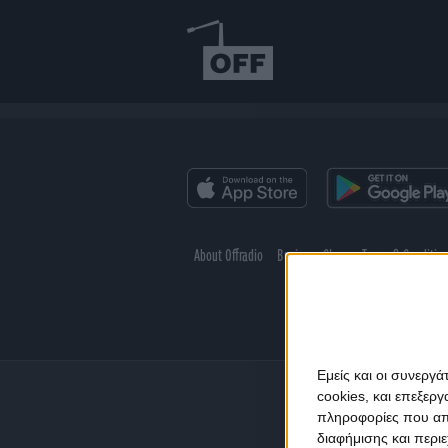
About Offradio
Business Class
Terms & Conditio
Εμείς και οι συνεργ
cookies, και επεξε
πληροφορίες που απο
διαφήμισης και περι