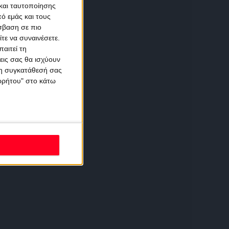
και ταυτοποίησης
ό εμάς και τους
σβαση σε πιο
τε να συναινέσετε.
αιτεί τη
εις σας θα ισχύουν
 τη συγκατάθεσή σας
ορρήτου" στο κάτω