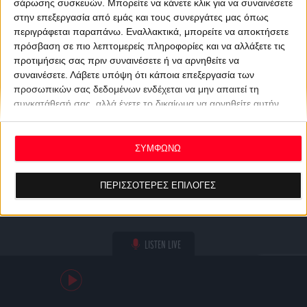
σάρωσης συσκευών. Μπορείτε να κάνετε κλικ για να συναινέσετε
στην επεξεργασία από εμάς και τους συνεργάτες μας όπως
περιγράφεται παραπάνω. Εναλλακτικά, μπορείτε να αποκτήσετε
πρόσβαση σε πιο λεπτομερείς πληροφορίες και να αλλάξετε τις
προτιμήσεις σας πριν συναινέσετε ή να αρνηθείτε να
συναινέσετε.
Λάβετε υπόψη ότι κάποια επεξεργασία των
προσωπικών σας δεδομένων ενδέχεται να μην απαιτεί τη
συγκατάθεσή σας, αλλά έχετε το δικαίωμα να αρνηθείτε αυτήν
την επεξεργασία. Οι προτιμήσεις σας θα ισχύουν μόνο για αυτόν
τον ιστότοπο. Μπορείτε να αλλάξετε τις προτιμήσεις σας ή να
ανακαλέσετε τη συγκατάθεσή σας ανά πάσα στιγμή
ΣΥΜΦΩΝΩ
επιστρέφοντας σε αυτόν τον ιστότοπο και κάνοντας κλικ στο
κουμπί "Απορρήτου" στο κάτω μέρος της ιστοσελίδας.
ΠΕΡΙΣΣΟΤΕΡΕΣ ΕΠΙΛΟΓΕΣ
LISTEN LIVE