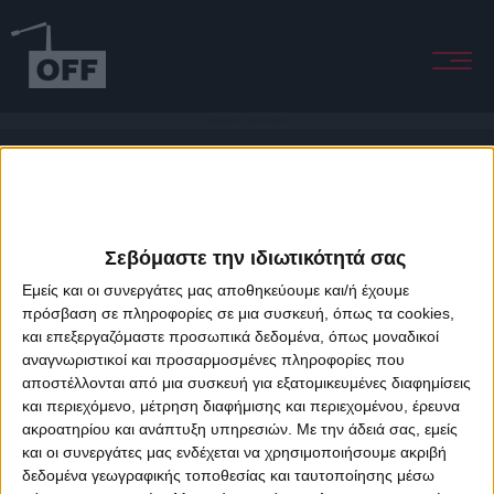
Heatwave In The Cold North
Σεβόμαστε την ιδιωτικότητά σας
Εμείς και οι συνεργάτες μας αποθηκεύουμε και/ή έχουμε
πρόσβαση σε πληροφορίες σε μια συσκευή, όπως τα cookies,
και επεξεργαζόμαστε προσωπικά δεδομένα, όπως μοναδικοί
About Offradio
Business Class
Terms & Conditions
Privacy Policy
αναγνωριστικοί και προσαρμοσμένες πληροφορίες που
Designed & developed by
porcupine colors
&
Fotis Alexandrou
αποστέλλονται από μια συσκευή για εξατομικευμένες διαφημίσεις
και περιεχόμενο, μέτρηση διαφήμισης και περιεχομένου, έρευνα
ακροατηρίου και ανάπτυξη υπηρεσιών.
Με την άδειά σας, εμείς
και οι συνεργάτες μας ενδέχεται να χρησιμοποιήσουμε ακριβή
δεδομένα γεωγραφικής τοποθεσίας και ταυτοποίησης μέσω