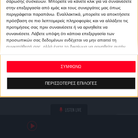
σάρωσης συσκευών. Μπορείτε να κάνετε κλικ για να συναινέσετε
στην επεξεργασία από εμάς και τους συνεργάτες μας όπως
περιγράφεται παραπάνω. Εναλλακτικά, μπορείτε να αποκτήσετε
πρόσβαση σε πιο λεπτομερείς πληροφορίες και να αλλάξετε τις
προτιμήσεις σας πριν συναινέσετε ή να αρνηθείτε να
συναινέσετε.
Λάβετε υπόψη ότι κάποια επεξεργασία των
προσωπικών σας δεδομένων ενδέχεται να μην απαιτεί τη
συγκατάθεσή σας, αλλά έχετε το δικαίωμα να αρνηθείτε αυτήν
την επεξεργασία. Οι προτιμήσεις σας θα ισχύουν μόνο για αυτόν
τον ιστότοπο. Μπορείτε να αλλάξετε τις προτιμήσεις σας ή να
ανακαλέσετε τη συγκατάθεσή σας ανά πάσα στιγμή
ΣΥΜΦΩΝΩ
επιστρέφοντας σε αυτόν τον ιστότοπο και κάνοντας κλικ στο
κουμπί "Απορρήτου" στο κάτω μέρος της ιστοσελίδας.
ΠΕΡΙΣΣΟΤΕΡΕΣ ΕΠΙΛΟΓΕΣ
LISTEN LIVE