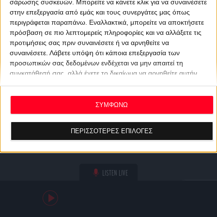
σάρωσης συσκευών. Μπορείτε να κάνετε κλικ για να συναινέσετε
στην επεξεργασία από εμάς και τους συνεργάτες μας όπως
περιγράφεται παραπάνω. Εναλλακτικά, μπορείτε να αποκτήσετε
πρόσβαση σε πιο λεπτομερείς πληροφορίες και να αλλάξετε τις
προτιμήσεις σας πριν συναινέσετε ή να αρνηθείτε να
συναινέσετε.
Λάβετε υπόψη ότι κάποια επεξεργασία των
προσωπικών σας δεδομένων ενδέχεται να μην απαιτεί τη
συγκατάθεσή σας, αλλά έχετε το δικαίωμα να αρνηθείτε αυτήν
την επεξεργασία. Οι προτιμήσεις σας θα ισχύουν μόνο για αυτόν
τον ιστότοπο. Μπορείτε να αλλάξετε τις προτιμήσεις σας ή να
ανακαλέσετε τη συγκατάθεσή σας ανά πάσα στιγμή
ΣΥΜΦΩΝΩ
επιστρέφοντας σε αυτόν τον ιστότοπο και κάνοντας κλικ στο
κουμπί "Απορρήτου" στο κάτω μέρος της ιστοσελίδας.
ΠΕΡΙΣΣΟΤΕΡΕΣ ΕΠΙΛΟΓΕΣ
LISTEN LIVE