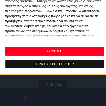
σάρωσης συσκευών. Μπορείτε να κάνετε κλικ για να συναινέσετε
στην επεξεργασία από εμάς και τους συνεργάτες μας όπως
περιγράφεται παραπάνω. Εναλλακτικά, μπορείτε να αποκτήσετε
πρόσβαση σε πιο λεπτομερείς πληροφορίες και να αλλάξετε τις
προτιμήσεις σας πριν συναινέσετε ή να αρνηθείτε να
συναινέσετε.
Λάβετε υπόψη ότι κάποια επεξεργασία των
προσωπικών σας δεδομένων ενδέχεται να μην απαιτεί τη
συγκατάθεσή σας, αλλά έχετε το δικαίωμα να αρνηθείτε αυτήν
την επεξεργασία. Οι προτιμήσεις σας θα ισχύουν μόνο για αυτόν
τον ιστότοπο. Μπορείτε να αλλάξετε τις προτιμήσεις σας ή να
ανακαλέσετε τη συγκατάθεσή σας ανά πάσα στιγμή
ΣΥΜΦΩΝΩ
επιστρέφοντας σε αυτόν τον ιστότοπο και κάνοντας κλικ στο
κουμπί "Απορρήτου" στο κάτω μέρος της ιστοσελίδας.
ΠΕΡΙΣΣΟΤΕΡΕΣ ΕΠΙΛΟΓΕΣ
LISTEN LIVE