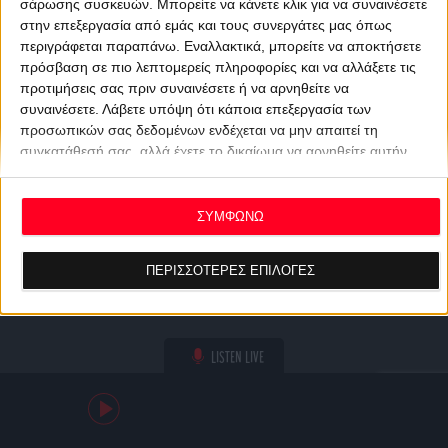
σάρωσης συσκευών. Μπορείτε να κάνετε κλικ για να συναινέσετε
στην επεξεργασία από εμάς και τους συνεργάτες μας όπως
περιγράφεται παραπάνω. Εναλλακτικά, μπορείτε να αποκτήσετε
πρόσβαση σε πιο λεπτομερείς πληροφορίες και να αλλάξετε τις
προτιμήσεις σας πριν συναινέσετε ή να αρνηθείτε να
συναινέσετε.
Λάβετε υπόψη ότι κάποια επεξεργασία των
προσωπικών σας δεδομένων ενδέχεται να μην απαιτεί τη
συγκατάθεσή σας, αλλά έχετε το δικαίωμα να αρνηθείτε αυτήν
την επεξεργασία. Οι προτιμήσεις σας θα ισχύουν μόνο για αυτόν
τον ιστότοπο. Μπορείτε να αλλάξετε τις προτιμήσεις σας ή να
ανακαλέσετε τη συγκατάθεσή σας ανά πάσα στιγμή
ΣΥΜΦΩΝΩ
επιστρέφοντας σε αυτόν τον ιστότοπο και κάνοντας κλικ στο
κουμπί "Απορρήτου" στο κάτω μέρος της ιστοσελίδας.
ΠΕΡΙΣΣΟΤΕΡΕΣ ΕΠΙΛΟΓΕΣ
LISTEN LIVE