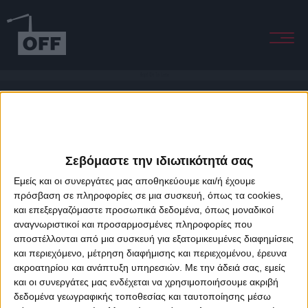
Hold On To Love
Σεβόμαστε την ιδιωτικότητά σας
Εμείς και οι συνεργάτες μας αποθηκεύουμε και/ή έχουμε
πρόσβαση σε πληροφορίες σε μια συσκευή, όπως τα cookies,
και επεξεργαζόμαστε προσωπικά δεδομένα, όπως μοναδικοί
About Offradio
Business Class
Terms & Conditions
Privacy Policy
αναγνωριστικοί και προσαρμοσμένες πληροφορίες που
Designed & developed by
porcupine colors
&
Fotis Alexandrou
αποστέλλονται από μια συσκευή για εξατομικευμένες διαφημίσεις
και περιεχόμενο, μέτρηση διαφήμισης και περιεχομένου, έρευνα
ακροατηρίου και ανάπτυξη υπηρεσιών.
Με την άδειά σας, εμείς
και οι συνεργάτες μας ενδέχεται να χρησιμοποιήσουμε ακριβή
δεδομένα γεωγραφικής τοποθεσίας και ταυτοποίησης μέσω