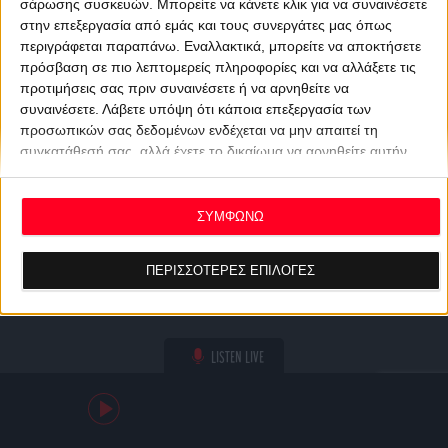
σάρωσης συσκευών. Μπορείτε να κάνετε κλικ για να συναινέσετε
στην επεξεργασία από εμάς και τους συνεργάτες μας όπως
περιγράφεται παραπάνω. Εναλλακτικά, μπορείτε να αποκτήσετε
πρόσβαση σε πιο λεπτομερείς πληροφορίες και να αλλάξετε τις
προτιμήσεις σας πριν συναινέσετε ή να αρνηθείτε να
συναινέσετε.
Λάβετε υπόψη ότι κάποια επεξεργασία των
προσωπικών σας δεδομένων ενδέχεται να μην απαιτεί τη
συγκατάθεσή σας, αλλά έχετε το δικαίωμα να αρνηθείτε αυτήν
την επεξεργασία. Οι προτιμήσεις σας θα ισχύουν μόνο για αυτόν
τον ιστότοπο. Μπορείτε να αλλάξετε τις προτιμήσεις σας ή να
ανακαλέσετε τη συγκατάθεσή σας ανά πάσα στιγμή
ΣΥΜΦΩΝΩ
επιστρέφοντας σε αυτόν τον ιστότοπο και κάνοντας κλικ στο
κουμπί "Απορρήτου" στο κάτω μέρος της ιστοσελίδας.
ΠΕΡΙΣΣΟΤΕΡΕΣ ΕΠΙΛΟΓΕΣ
LISTEN LIVE