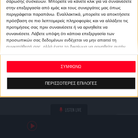
σάρωσης συσκευών. Μπορείτε να κάνετε κλικ για να συναινέσετε
στην επεξεργασία από εμάς και τους συνεργάτες μας όπως
περιγράφεται παραπάνω. Εναλλακτικά, μπορείτε να αποκτήσετε
πρόσβαση σε πιο λεπτομερείς πληροφορίες και να αλλάξετε τις
προτιμήσεις σας πριν συναινέσετε ή να αρνηθείτε να
συναινέσετε.
Λάβετε υπόψη ότι κάποια επεξεργασία των
προσωπικών σας δεδομένων ενδέχεται να μην απαιτεί τη
συγκατάθεσή σας, αλλά έχετε το δικαίωμα να αρνηθείτε αυτήν
την επεξεργασία. Οι προτιμήσεις σας θα ισχύουν μόνο για αυτόν
τον ιστότοπο. Μπορείτε να αλλάξετε τις προτιμήσεις σας ή να
ανακαλέσετε τη συγκατάθεσή σας ανά πάσα στιγμή
ΣΥΜΦΩΝΩ
επιστρέφοντας σε αυτόν τον ιστότοπο και κάνοντας κλικ στο
κουμπί "Απορρήτου" στο κάτω μέρος της ιστοσελίδας.
ΠΕΡΙΣΣΟΤΕΡΕΣ ΕΠΙΛΟΓΕΣ
LISTEN LIVE