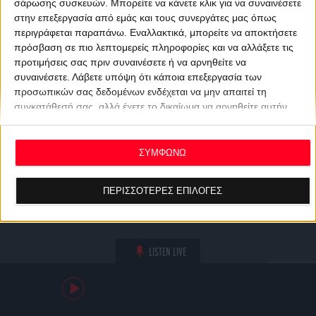
σάρωσης συσκευών. Μπορείτε να κάνετε κλικ για να συναινέσετε
στην επεξεργασία από εμάς και τους συνεργάτες μας όπως
περιγράφεται παραπάνω. Εναλλακτικά, μπορείτε να αποκτήσετε
πρόσβαση σε πιο λεπτομερείς πληροφορίες και να αλλάξετε τις
προτιμήσεις σας πριν συναινέσετε ή να αρνηθείτε να
συναινέσετε.
Λάβετε υπόψη ότι κάποια επεξεργασία των
προσωπικών σας δεδομένων ενδέχεται να μην απαιτεί τη
συγκατάθεσή σας, αλλά έχετε το δικαίωμα να αρνηθείτε αυτήν
την επεξεργασία. Οι προτιμήσεις σας θα ισχύουν μόνο για αυτόν
τον ιστότοπο. Μπορείτε να αλλάξετε τις προτιμήσεις σας ή να
ανακαλέσετε τη συγκατάθεσή σας ανά πάσα στιγμή
ΣΥΜΦΩΝΩ
επιστρέφοντας σε αυτόν τον ιστότοπο και κάνοντας κλικ στο
κουμπί "Απορρήτου" στο κάτω μέρος της ιστοσελίδας.
ΠΕΡΙΣΣΟΤΕΡΕΣ ΕΠΙΛΟΓΕΣ
LISTEN LIVE