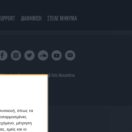
SUPPORT
ΔΙΑΦΗΜΙΣΗ
ΣΤΕΙΛΕ ΜΗΝΥΜΑ
 & developed by
porcupine colors
&
Fotis Alexandrou
 συσκευή, όπως τα
προσαρμοσμένες
ιεχόμενο, μέτρηση
ς, εμείς και οι