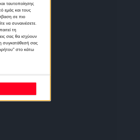
και ταυτοποίησης
ό εμάς και τους
σβαση σε πιο
τε να συναινέσετε.
αιτεί τη
εις σας θα ισχύουν
 τη συγκατάθεσή σας
ορρήτου" στο κάτω