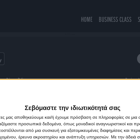
HOME
BUSINESS CLASS
Hot Blooded
ns
Privacy Policy
Designed
Σεβόμαστε την ιδιωτικότητά σας
άτες μας αποθηκεύουμε και/ή έχουμε πρόσβαση σε πληροφορίες σε μια
ργαζόμαστε προσωπικά δεδομένα, όπως μοναδικοί αναγνωριστικοί και 
στέλλονται από μια συσκευή για εξατομικευμένες διαφημίσεις και περ
εχομένου, έρευνα ακροατηρίου και ανάπτυξη υπηρεσιών.
Με την άδειά σα