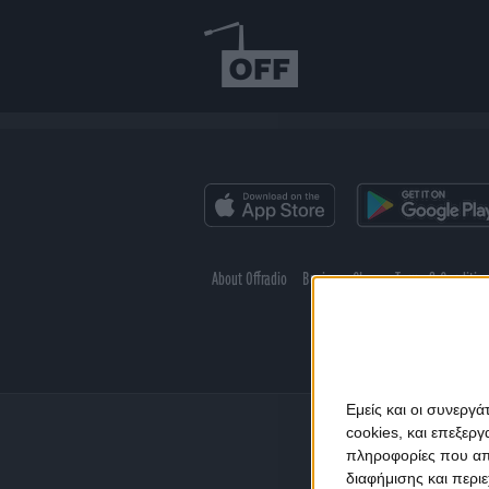
About Offradio
Business Class
Terms & Conditio
Εμείς και οι συνεργ
cookies, και επεξε
πληροφορίες που απο
διαφήμισης και περι