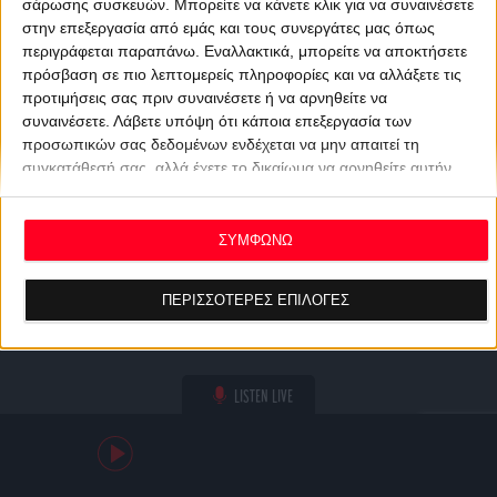
σάρωσης συσκευών. Μπορείτε να κάνετε κλικ για να συναινέσετε
στην επεξεργασία από εμάς και τους συνεργάτες μας όπως
περιγράφεται παραπάνω. Εναλλακτικά, μπορείτε να αποκτήσετε
πρόσβαση σε πιο λεπτομερείς πληροφορίες και να αλλάξετε τις
προτιμήσεις σας πριν συναινέσετε ή να αρνηθείτε να
συναινέσετε.
Λάβετε υπόψη ότι κάποια επεξεργασία των
προσωπικών σας δεδομένων ενδέχεται να μην απαιτεί τη
συγκατάθεσή σας, αλλά έχετε το δικαίωμα να αρνηθείτε αυτήν
την επεξεργασία. Οι προτιμήσεις σας θα ισχύουν μόνο για αυτόν
τον ιστότοπο. Μπορείτε να αλλάξετε τις προτιμήσεις σας ή να
ανακαλέσετε τη συγκατάθεσή σας ανά πάσα στιγμή
ΣΥΜΦΩΝΩ
επιστρέφοντας σε αυτόν τον ιστότοπο και κάνοντας κλικ στο
κουμπί "Απορρήτου" στο κάτω μέρος της ιστοσελίδας.
ΠΕΡΙΣΣΟΤΕΡΕΣ ΕΠΙΛΟΓΕΣ
LISTEN LIVE