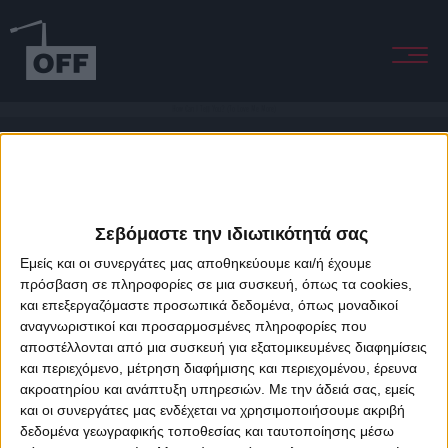
How Can I Tell You? (To Love Me More)
Σεβόμαστε την ιδιωτικότητά σας
Εμείς και οι συνεργάτες μας αποθηκεύουμε και/ή έχουμε
πρόσβαση σε πληροφορίες σε μια συσκευή, όπως τα cookies,
και επεξεργαζόμαστε προσωπικά δεδομένα, όπως μοναδικοί
About Offradio
Business Class
Terms & Conditions
Privacy Policy
αναγνωριστικοί και προσαρμοσμένες πληροφορίες που
Designed & developed by
porcupine colors
&
Fotis Alexandrou
αποστέλλονται από μια συσκευή για εξατομικευμένες διαφημίσεις
και περιεχόμενο, μέτρηση διαφήμισης και περιεχομένου, έρευνα
ακροατηρίου και ανάπτυξη υπηρεσιών.
Με την άδειά σας, εμείς
και οι συνεργάτες μας ενδέχεται να χρησιμοποιήσουμε ακριβή
δεδομένα γεωγραφικής τοποθεσίας και ταυτοποίησης μέσω