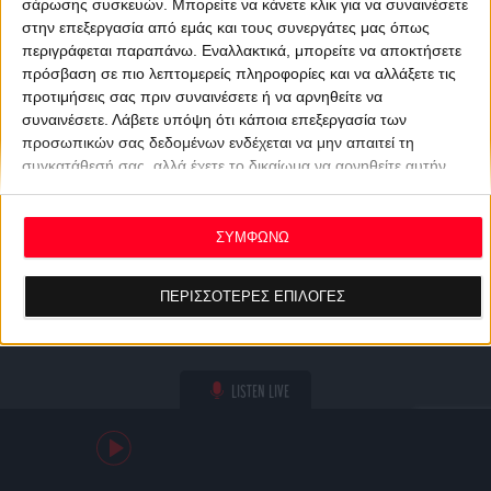
σάρωσης συσκευών. Μπορείτε να κάνετε κλικ για να συναινέσετε
στην επεξεργασία από εμάς και τους συνεργάτες μας όπως
περιγράφεται παραπάνω. Εναλλακτικά, μπορείτε να αποκτήσετε
πρόσβαση σε πιο λεπτομερείς πληροφορίες και να αλλάξετε τις
προτιμήσεις σας πριν συναινέσετε ή να αρνηθείτε να
συναινέσετε.
Λάβετε υπόψη ότι κάποια επεξεργασία των
προσωπικών σας δεδομένων ενδέχεται να μην απαιτεί τη
συγκατάθεσή σας, αλλά έχετε το δικαίωμα να αρνηθείτε αυτήν
την επεξεργασία. Οι προτιμήσεις σας θα ισχύουν μόνο για αυτόν
τον ιστότοπο. Μπορείτε να αλλάξετε τις προτιμήσεις σας ή να
ανακαλέσετε τη συγκατάθεσή σας ανά πάσα στιγμή
ΣΥΜΦΩΝΩ
επιστρέφοντας σε αυτόν τον ιστότοπο και κάνοντας κλικ στο
κουμπί "Απορρήτου" στο κάτω μέρος της ιστοσελίδας.
ΠΕΡΙΣΣΟΤΕΡΕΣ ΕΠΙΛΟΓΕΣ
LISTEN LIVE