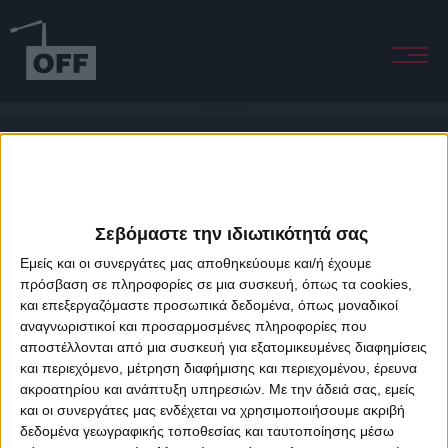
how come you do me
Σεβόμαστε την ιδιωτικότητά σας
Εμείς και οι συνεργάτες μας αποθηκεύουμε και/ή έχουμε
πρόσβαση σε πληροφορίες σε μια συσκευή, όπως τα cookies,
και επεξεργαζόμαστε προσωπικά δεδομένα, όπως μοναδικοί
About Offradio
Business Class
Terms & Conditions
Privacy Policy
αναγνωριστικοί και προσαρμοσμένες πληροφορίες που
Designed & developed by
porcupine colors
&
Fotis Alexandrou
αποστέλλονται από μια συσκευή για εξατομικευμένες διαφημίσεις
και περιεχόμενο, μέτρηση διαφήμισης και περιεχομένου, έρευνα
ακροατηρίου και ανάπτυξη υπηρεσιών.
Με την άδειά σας, εμείς
και οι συνεργάτες μας ενδέχεται να χρησιμοποιήσουμε ακριβή
δεδομένα γεωγραφικής τοποθεσίας και ταυτοποίησης μέσω