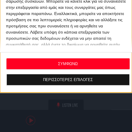
σάρωσης συσκευών. Μπορείτε να κάνετε κλικ για να συναινέσετε
στην επεξεργασία από εμάς και τους συνεργάτες μας όπως
περιγράφεται παραπάνω. Εναλλακτικά, μπορείτε να αποκτήσετε
πρόσβαση σε πιο λεπτομερείς πληροφορίες και να αλλάξετε τις
προτιμήσεις σας πριν συναινέσετε ή να αρνηθείτε να
συναινέσετε.
Λάβετε υπόψη ότι κάποια επεξεργασία των
προσωπικών σας δεδομένων ενδέχεται να μην απαιτεί τη
συγκατάθεσή σας, αλλά έχετε το δικαίωμα να αρνηθείτε αυτήν
την επεξεργασία. Οι προτιμήσεις σας θα ισχύουν μόνο για αυτόν
τον ιστότοπο. Μπορείτε να αλλάξετε τις προτιμήσεις σας ή να
ανακαλέσετε τη συγκατάθεσή σας ανά πάσα στιγμή
ΣΥΜΦΩΝΩ
επιστρέφοντας σε αυτόν τον ιστότοπο και κάνοντας κλικ στο
κουμπί "Απορρήτου" στο κάτω μέρος της ιστοσελίδας.
ΠΕΡΙΣΣΟΤΕΡΕΣ ΕΠΙΛΟΓΕΣ
LISTEN LIVE