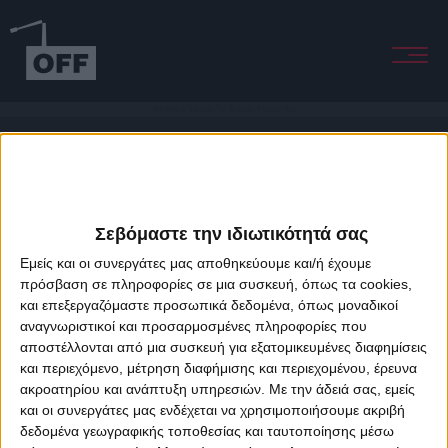
How Deep Is Your Love (The 5th Galaxy Orchestra Mix)
Σεβόμαστε την ιδιωτικότητά σας
Εμείς και οι συνεργάτες μας αποθηκεύουμε και/ή έχουμε
πρόσβαση σε πληροφορίες σε μια συσκευή, όπως τα cookies,
και επεξεργαζόμαστε προσωπικά δεδομένα, όπως μοναδικοί
About Offradio
Business Class
Terms & Conditions
Privacy Policy
αναγνωριστικοί και προσαρμοσμένες πληροφορίες που
Designed & developed by
porcupine colors
&
Fotis Alexandrou
αποστέλλονται από μια συσκευή για εξατομικευμένες διαφημίσεις
και περιεχόμενο, μέτρηση διαφήμισης και περιεχομένου, έρευνα
ακροατηρίου και ανάπτυξη υπηρεσιών.
Με την άδειά σας, εμείς
και οι συνεργάτες μας ενδέχεται να χρησιμοποιήσουμε ακριβή
δεδομένα γεωγραφικής τοποθεσίας και ταυτοποίησης μέσω