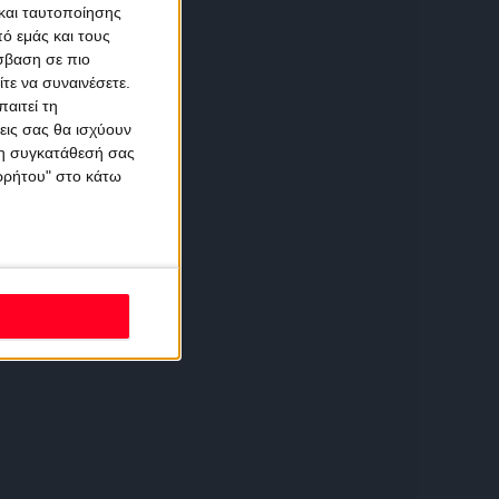
και ταυτοποίησης
ό εμάς και τους
σβαση σε πιο
τε να συναινέσετε.
αιτεί τη
εις σας θα ισχύουν
 τη συγκατάθεσή σας
ορρήτου" στο κάτω