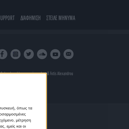
SUPPORT
ΔΙΑΦΗΜΙΣΗ
ΣΤΕΙΛΕ ΜΗΝΥΜΑ
 & developed by
porcupine colors
&
Fotis Alexandrou
 συσκευή, όπως τα
προσαρμοσμένες
ιεχόμενο, μέτρηση
ς, εμείς και οι