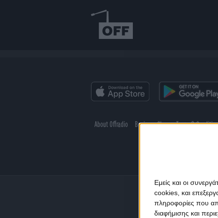
About Offradio
Business Class
Terms & Conditio
Εμείς και οι συνεργ
cookies, και επεξε
πληροφορίες που απο
διαφήμισης και περι