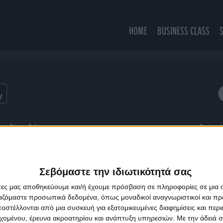
HOME
BUSINESS CLASS
How Does It Feel
ns
Privacy Policy
Designed
Σεβόμαστε την ιδιωτικότητά σας
άτες μας αποθηκεύουμε και/ή έχουμε πρόσβαση σε πληροφορίες σε μια
ργαζόμαστε προσωπικά δεδομένα, όπως μοναδικοί αναγνωριστικοί και 
στέλλονται από μια συσκευή για εξατομικευμένες διαφημίσεις και περ
εχομένου, έρευνα ακροατηρίου και ανάπτυξη υπηρεσιών.
Με την άδειά σα