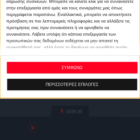
σάρωσης συσκευών. Μπορείτε να κάνετε κλικ για να συναινέσετε
στην επεξεργασία από εμάς και τους συνεργάτες μας όπως
περιγράφεται παραπάνω. Εναλλακτικά, μπορείτε να αποκτήσετε
πρόσβαση σε πιο λεπτομερείς πληροφορίες και να αλλάξετε τις
προτιμήσεις σας πριν συναινέσετε ή να αρνηθείτε να
συναινέσετε.
Λάβετε υπόψη ότι κάποια επεξεργασία των
προσωπικών σας δεδομένων ενδέχεται να μην απαιτεί τη
συγκατάθεσή σας, αλλά έχετε το δικαίωμα να αρνηθείτε αυτήν
την επεξεργασία. Οι προτιμήσεις σας θα ισχύουν μόνο για αυτόν
τον ιστότοπο. Μπορείτε να αλλάξετε τις προτιμήσεις σας ή να
ανακαλέσετε τη συγκατάθεσή σας ανά πάσα στιγμή
ΣΥΜΦΩΝΩ
επιστρέφοντας σε αυτόν τον ιστότοπο και κάνοντας κλικ στο
κουμπί "Απορρήτου" στο κάτω μέρος της ιστοσελίδας.
ΠΕΡΙΣΣΟΤΕΡΕΣ ΕΠΙΛΟΓΕΣ
LISTEN LIVE