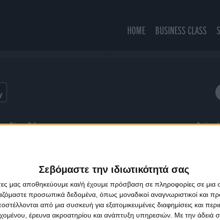
HOME
BUSINESS CLASS
I Still Love You
ns
Privacy Policy
Designed
Σεβόμαστε την ιδιωτικότητά σας
άτες μας αποθηκεύουμε και/ή έχουμε πρόσβαση σε πληροφορίες σε μια
ργαζόμαστε προσωπικά δεδομένα, όπως μοναδικοί αναγνωριστικοί και 
στέλλονται από μια συσκευή για εξατομικευμένες διαφημίσεις και περ
εχομένου, έρευνα ακροατηρίου και ανάπτυξη υπηρεσιών.
Με την άδειά σα