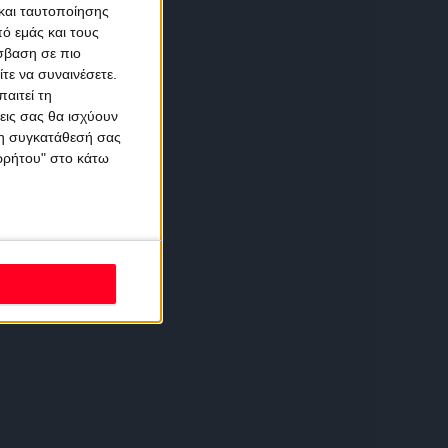
και ταυτοποίησης
ό εμάς και τους
σβαση σε πιο
τε να συναινέσετε.
αιτεί τη
εις σας θα ισχύουν
 τη συγκατάθεσή σας
ορρήτου" στο κάτω