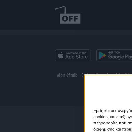
About Offradio
Business Class
Terms & Conditio
Εμείς και οι συνεργ
cookies, και επεξε
πληροφορίες που απο
διαφήμισης και περι