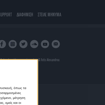
SUPPORT
ΔΙΑΦΗΜΙΣΗ
ΣΤΕΙΛΕ ΜΗΝΥΜΑ
 & developed by
porcupine colors
&
Fotis Alexandrou
 συσκευή, όπως τα
προσαρμοσμένες
ιεχόμενο, μέτρηση
ς, εμείς και οι