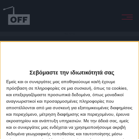
I Wait For You
Σεβόμαστε την ιδιωτικότητά σας
Εμείς και οι συνεργάτες μας αποθηκεύουμε και/ή έχουμε
πρόσβαση σε πληροφορίες σε μια συσκευή, όπως τα cookies,
και επεξεργαζόμαστε προσωπικά δεδομένα, όπως μοναδικοί
About Offradio
Business Class
Terms & Conditions
Privacy Policy
αναγνωριστικοί και προσαρμοσμένες πληροφορίες που
Designed & developed by
porcupine colors
&
Fotis Alexandrou
αποστέλλονται από μια συσκευή για εξατομικευμένες διαφημίσεις
και περιεχόμενο, μέτρηση διαφήμισης και περιεχομένου, έρευνα
ακροατηρίου και ανάπτυξη υπηρεσιών.
Με την άδειά σας, εμείς
και οι συνεργάτες μας ενδέχεται να χρησιμοποιήσουμε ακριβή
δεδομένα γεωγραφικής τοποθεσίας και ταυτοποίησης μέσω