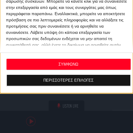
σάρωσης συσκευών. Μπορείτε να κάνετε κλικ για να συναινέσετε
στην επεξεργασία από εμάς και τους συνεργάτες μας όπως
περιγράφεται παραπάνω. Εναλλακτικά, μπορείτε να αποκτήσετε
πρόσβαση σε πιο λεπτομερείς πληροφορίες και να αλλάξετε τις
προτιμήσεις σας πριν συναινέσετε ή να αρνηθείτε να
συναινέσετε.
Λάβετε υπόψη ότι κάποια επεξεργασία των
προσωπικών σας δεδομένων ενδέχεται να μην απαιτεί τη
συγκατάθεσή σας, αλλά έχετε το δικαίωμα να αρνηθείτε αυτήν
την επεξεργασία. Οι προτιμήσεις σας θα ισχύουν μόνο για αυτόν
τον ιστότοπο. Μπορείτε να αλλάξετε τις προτιμήσεις σας ή να
ανακαλέσετε τη συγκατάθεσή σας ανά πάσα στιγμή
ΣΥΜΦΩΝΩ
επιστρέφοντας σε αυτόν τον ιστότοπο και κάνοντας κλικ στο
κουμπί "Απορρήτου" στο κάτω μέρος της ιστοσελίδας.
ΠΕΡΙΣΣΟΤΕΡΕΣ ΕΠΙΛΟΓΕΣ
LISTEN LIVE