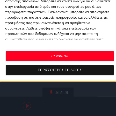
σάρωσης συσκευών. Μπορείτε να κάνετε κλικ για να συναινέσετε
στην επεξεργασία από εμάς και τους συνεργάτες μας όπως
περιγράφεται παραπάνω. Εναλλακτικά, μπορείτε να αποκτήσετε
πρόσβαση σε πιο λεπτομερείς πληροφορίες και να αλλάξετε τις
προτιμήσεις σας πριν συναινέσετε ή να αρνηθείτε να
συναινέσετε.
Λάβετε υπόψη ότι κάποια επεξεργασία των
προσωπικών σας δεδομένων ενδέχεται να μην απαιτεί τη
συγκατάθεσή σας, αλλά έχετε το δικαίωμα να αρνηθείτε αυτήν
την επεξεργασία. Οι προτιμήσεις σας θα ισχύουν μόνο για αυτόν
τον ιστότοπο. Μπορείτε να αλλάξετε τις προτιμήσεις σας ή να
ανακαλέσετε τη συγκατάθεσή σας ανά πάσα στιγμή
ΣΥΜΦΩΝΩ
επιστρέφοντας σε αυτόν τον ιστότοπο και κάνοντας κλικ στο
κουμπί "Απορρήτου" στο κάτω μέρος της ιστοσελίδας.
ΠΕΡΙΣΣΟΤΕΡΕΣ ΕΠΙΛΟΓΕΣ
LISTEN LIVE