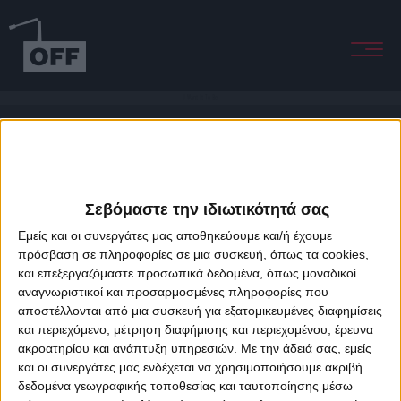
I Want It To Be
Σεβόμαστε την ιδιωτικότητά σας
Εμείς και οι συνεργάτες μας αποθηκεύουμε και/ή έχουμε
πρόσβαση σε πληροφορίες σε μια συσκευή, όπως τα cookies,
και επεξεργαζόμαστε προσωπικά δεδομένα, όπως μοναδικοί
About Offradio
Business Class
Terms & Conditions
Privacy Policy
αναγνωριστικοί και προσαρμοσμένες πληροφορίες που
Designed & developed by
porcupine colors
&
Fotis Alexandrou
αποστέλλονται από μια συσκευή για εξατομικευμένες διαφημίσεις
και περιεχόμενο, μέτρηση διαφήμισης και περιεχομένου, έρευνα
ακροατηρίου και ανάπτυξη υπηρεσιών.
Με την άδειά σας, εμείς
και οι συνεργάτες μας ενδέχεται να χρησιμοποιήσουμε ακριβή
δεδομένα γεωγραφικής τοποθεσίας και ταυτοποίησης μέσω