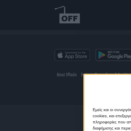
About Offradio
Business Class
Terms & Conditio
Εμείς και οι συνεργ
cookies, και επεξε
πληροφορίες που απο
διαφήμισης και περι