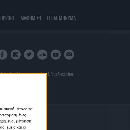
SUPPORT
ΔΙΑΦΗΜΙΣΗ
ΣΤΕΙΛΕ ΜΗΝΥΜΑ
 & developed by
porcupine colors
&
Fotis Alexandrou
 συσκευή, όπως τα
προσαρμοσμένες
ιεχόμενο, μέτρηση
ς, εμείς και οι