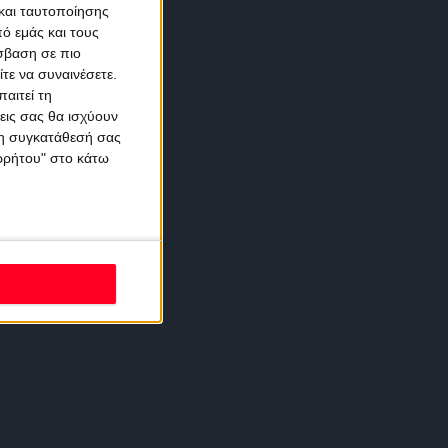
και ταυτοποίησης
ό εμάς και τους
σβαση σε πιο
τε να συναινέσετε.
αιτεί τη
εις σας θα ισχύουν
 τη συγκατάθεσή σας
ορρήτου" στο κάτω