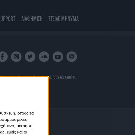
SUPPORT
ΔΙΑΦΗΜΙΣΗ
ΣΤΕΙΛΕ ΜΗΝΥΜΑ
 & developed by
porcupine colors
&
Fotis Alexandrou
 συσκευή, όπως τα
προσαρμοσμένες
ιεχόμενο, μέτρηση
ς, εμείς και οι