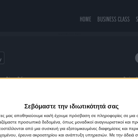
HOME
BUSINESS CLASS
Japan (Satin Jackets Remix)
ns
Privacy Policy
Designed
Σεβόμαστε την ιδιωτικότητά σας
άτες μας αποθηκεύουμε και/ή έχουμε πρόσβαση σε πληροφορίες σε μια
ργαζόμαστε προσωπικά δεδομένα, όπως μοναδικοί αναγνωριστικοί και 
στέλλονται από μια συσκευή για εξατομικευμένες διαφημίσεις και περ
εχομένου, έρευνα ακροατηρίου και ανάπτυξη υπηρεσιών.
Με την άδειά σα