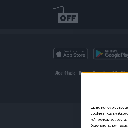
About Offradio
Business Class
Terms & Conditio
Εμείς και οι συνεργ
cookies, και επεξε
πληροφορίες που απο
διαφήμισης και περι