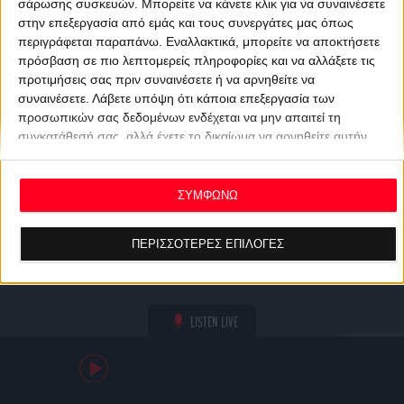
σάρωσης συσκευών. Μπορείτε να κάνετε κλικ για να συναινέσετε
στην επεξεργασία από εμάς και τους συνεργάτες μας όπως
περιγράφεται παραπάνω. Εναλλακτικά, μπορείτε να αποκτήσετε
πρόσβαση σε πιο λεπτομερείς πληροφορίες και να αλλάξετε τις
προτιμήσεις σας πριν συναινέσετε ή να αρνηθείτε να
συναινέσετε.
Λάβετε υπόψη ότι κάποια επεξεργασία των
προσωπικών σας δεδομένων ενδέχεται να μην απαιτεί τη
συγκατάθεσή σας, αλλά έχετε το δικαίωμα να αρνηθείτε αυτήν
την επεξεργασία. Οι προτιμήσεις σας θα ισχύουν μόνο για αυτόν
τον ιστότοπο. Μπορείτε να αλλάξετε τις προτιμήσεις σας ή να
ανακαλέσετε τη συγκατάθεσή σας ανά πάσα στιγμή
ΣΥΜΦΩΝΩ
επιστρέφοντας σε αυτόν τον ιστότοπο και κάνοντας κλικ στο
κουμπί "Απορρήτου" στο κάτω μέρος της ιστοσελίδας.
ΠΕΡΙΣΣΟΤΕΡΕΣ ΕΠΙΛΟΓΕΣ
LISTEN LIVE