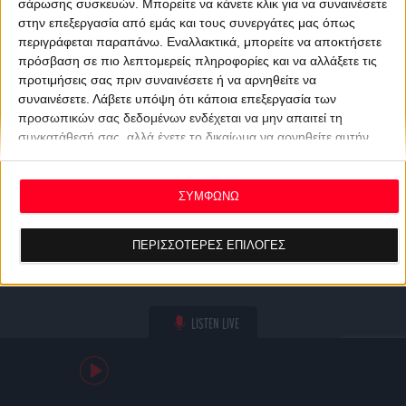
σάρωσης συσκευών. Μπορείτε να κάνετε κλικ για να συναινέσετε
στην επεξεργασία από εμάς και τους συνεργάτες μας όπως
περιγράφεται παραπάνω. Εναλλακτικά, μπορείτε να αποκτήσετε
πρόσβαση σε πιο λεπτομερείς πληροφορίες και να αλλάξετε τις
προτιμήσεις σας πριν συναινέσετε ή να αρνηθείτε να
συναινέσετε.
Λάβετε υπόψη ότι κάποια επεξεργασία των
προσωπικών σας δεδομένων ενδέχεται να μην απαιτεί τη
συγκατάθεσή σας, αλλά έχετε το δικαίωμα να αρνηθείτε αυτήν
την επεξεργασία. Οι προτιμήσεις σας θα ισχύουν μόνο για αυτόν
τον ιστότοπο. Μπορείτε να αλλάξετε τις προτιμήσεις σας ή να
ανακαλέσετε τη συγκατάθεσή σας ανά πάσα στιγμή
ΣΥΜΦΩΝΩ
επιστρέφοντας σε αυτόν τον ιστότοπο και κάνοντας κλικ στο
κουμπί "Απορρήτου" στο κάτω μέρος της ιστοσελίδας.
ΠΕΡΙΣΣΟΤΕΡΕΣ ΕΠΙΛΟΓΕΣ
LISTEN LIVE