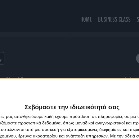
HOME
BUSINESS CLASS
Junkie
ns
Privacy Policy
Designed
Σεβόμαστε την ιδιωτικότητά σας
άτες μας αποθηκεύουμε και/ή έχουμε πρόσβαση σε πληροφορίες σε μια
ργαζόμαστε προσωπικά δεδομένα, όπως μοναδικοί αναγνωριστικοί και 
στέλλονται από μια συσκευή για εξατομικευμένες διαφημίσεις και περ
εχομένου, έρευνα ακροατηρίου και ανάπτυξη υπηρεσιών.
Με την άδειά σα