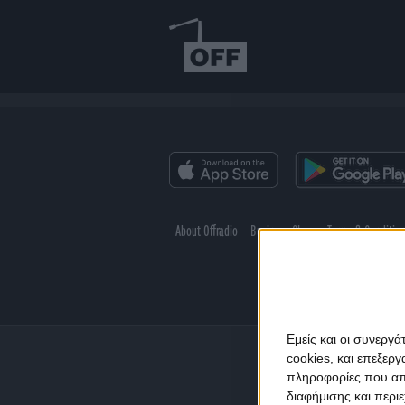
About Offradio
Business Class
Terms & Conditio
Εμείς και οι συνεργ
cookies, και επεξε
πληροφορίες που απο
διαφήμισης και περι