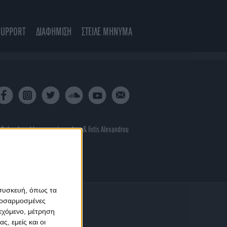
SUPPORT
ΔΙΑΦΗΜΙΣΗ
ΣΤΕΙΛΕ ΜΗΝΥΜΑ
 & developed by
porcupine colors
&
Fotis Alexandrou
 συσκευή, όπως τα
προσαρμοσμένες
ιεχόμενο, μέτρηση
ς, εμείς και οι