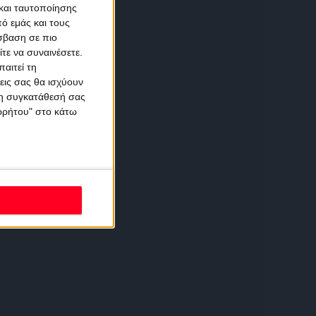
και ταυτοποίησης
ό εμάς και τους
σβαση σε πιο
τε να συναινέσετε.
αιτεί τη
εις σας θα ισχύουν
 τη συγκατάθεσή σας
ορρήτου" στο κάτω