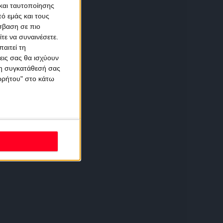
και ταυτοποίησης
ό εμάς και τους
σβαση σε πιο
τε να συναινέσετε.
αιτεί τη
εις σας θα ισχύουν
 τη συγκατάθεσή σας
ορρήτου" στο κάτω