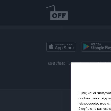
About Offradio
Business Class
Terms & Conditio
Εμείς και οι συνεργ
cookies, και επεξε
πληροφορίες που απο
διαφήμισης και περι