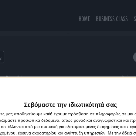
HOME
BUSINESS CLASS
Juri
ns
Privacy Policy
Designed
Σεβόμαστε την ιδιωτικότητά σας
άτες μας αποθηκεύουμε και/ή έχουμε πρόσβαση σε πληροφορίες σε μια
ργαζόμαστε προσωπικά δεδομένα, όπως μοναδικοί αναγνωριστικοί και 
στέλλονται από μια συσκευή για εξατομικευμένες διαφημίσεις και περ
εχομένου, έρευνα ακροατηρίου και ανάπτυξη υπηρεσιών.
Με την άδειά σα