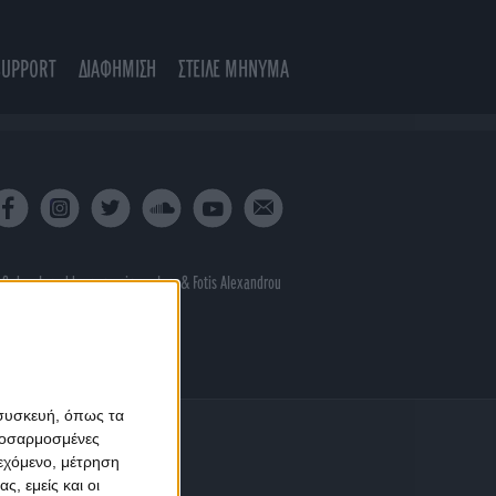
SUPPORT
ΔΙΑΦΗΜΙΣΗ
ΣΤΕΙΛΕ ΜΗΝΥΜΑ
 & developed by
porcupine colors
&
Fotis Alexandrou
 συσκευή, όπως τα
προσαρμοσμένες
ιεχόμενο, μέτρηση
ς, εμείς και οι