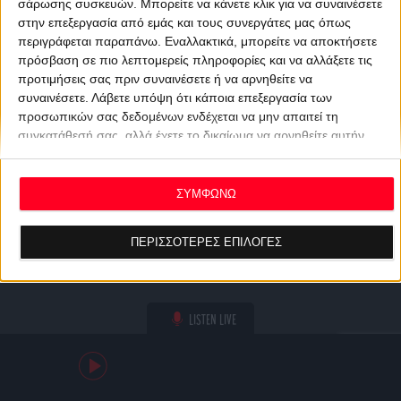
σάρωσης συσκευών. Μπορείτε να κάνετε κλικ για να συναινέσετε
στην επεξεργασία από εμάς και τους συνεργάτες μας όπως
περιγράφεται παραπάνω. Εναλλακτικά, μπορείτε να αποκτήσετε
πρόσβαση σε πιο λεπτομερείς πληροφορίες και να αλλάξετε τις
προτιμήσεις σας πριν συναινέσετε ή να αρνηθείτε να
συναινέσετε.
Λάβετε υπόψη ότι κάποια επεξεργασία των
προσωπικών σας δεδομένων ενδέχεται να μην απαιτεί τη
συγκατάθεσή σας, αλλά έχετε το δικαίωμα να αρνηθείτε αυτήν
την επεξεργασία. Οι προτιμήσεις σας θα ισχύουν μόνο για αυτόν
τον ιστότοπο. Μπορείτε να αλλάξετε τις προτιμήσεις σας ή να
ανακαλέσετε τη συγκατάθεσή σας ανά πάσα στιγμή
ΣΥΜΦΩΝΩ
επιστρέφοντας σε αυτόν τον ιστότοπο και κάνοντας κλικ στο
κουμπί "Απορρήτου" στο κάτω μέρος της ιστοσελίδας.
ΠΕΡΙΣΣΟΤΕΡΕΣ ΕΠΙΛΟΓΕΣ
LISTEN LIVE