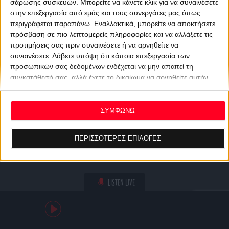
σάρωσης συσκευών. Μπορείτε να κάνετε κλικ για να συναινέσετε
στην επεξεργασία από εμάς και τους συνεργάτες μας όπως
περιγράφεται παραπάνω. Εναλλακτικά, μπορείτε να αποκτήσετε
πρόσβαση σε πιο λεπτομερείς πληροφορίες και να αλλάξετε τις
προτιμήσεις σας πριν συναινέσετε ή να αρνηθείτε να
συναινέσετε.
Λάβετε υπόψη ότι κάποια επεξεργασία των
προσωπικών σας δεδομένων ενδέχεται να μην απαιτεί τη
συγκατάθεσή σας, αλλά έχετε το δικαίωμα να αρνηθείτε αυτήν
την επεξεργασία. Οι προτιμήσεις σας θα ισχύουν μόνο για αυτόν
τον ιστότοπο. Μπορείτε να αλλάξετε τις προτιμήσεις σας ή να
ανακαλέσετε τη συγκατάθεσή σας ανά πάσα στιγμή
ΣΥΜΦΩΝΩ
επιστρέφοντας σε αυτόν τον ιστότοπο και κάνοντας κλικ στο
κουμπί "Απορρήτου" στο κάτω μέρος της ιστοσελίδας.
ΠΕΡΙΣΣΟΤΕΡΕΣ ΕΠΙΛΟΓΕΣ
LISTEN LIVE