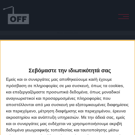
Knockin' On Heaven's Door
Σεβόμαστε την ιδιωτικότητά σας
Εμείς και οι συνεργάτες μας αποθηκεύουμε και/ή έχουμε
πρόσβαση σε πληροφορίες σε μια συσκευή, όπως τα cookies,
και επεξεργαζόμαστε προσωπικά δεδομένα, όπως μοναδικοί
About Offradio
Business Class
Terms & Conditions
Privacy Policy
αναγνωριστικοί και προσαρμοσμένες πληροφορίες που
Designed & developed by
porcupine colors
&
Fotis Alexandrou
αποστέλλονται από μια συσκευή για εξατομικευμένες διαφημίσεις
και περιεχόμενο, μέτρηση διαφήμισης και περιεχομένου, έρευνα
ακροατηρίου και ανάπτυξη υπηρεσιών.
Με την άδειά σας, εμείς
και οι συνεργάτες μας ενδέχεται να χρησιμοποιήσουμε ακριβή
δεδομένα γεωγραφικής τοποθεσίας και ταυτοποίησης μέσω