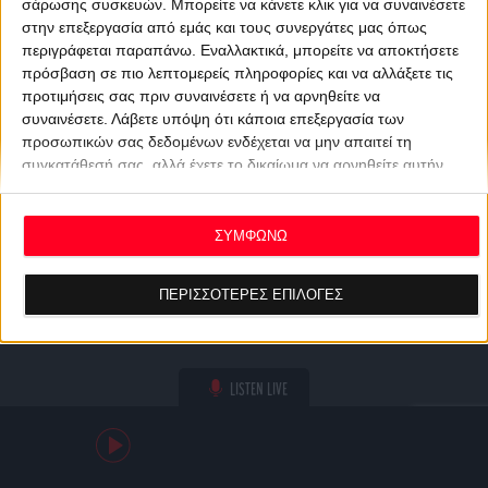
σάρωσης συσκευών. Μπορείτε να κάνετε κλικ για να συναινέσετε
στην επεξεργασία από εμάς και τους συνεργάτες μας όπως
περιγράφεται παραπάνω. Εναλλακτικά, μπορείτε να αποκτήσετε
πρόσβαση σε πιο λεπτομερείς πληροφορίες και να αλλάξετε τις
προτιμήσεις σας πριν συναινέσετε ή να αρνηθείτε να
συναινέσετε.
Λάβετε υπόψη ότι κάποια επεξεργασία των
προσωπικών σας δεδομένων ενδέχεται να μην απαιτεί τη
συγκατάθεσή σας, αλλά έχετε το δικαίωμα να αρνηθείτε αυτήν
την επεξεργασία. Οι προτιμήσεις σας θα ισχύουν μόνο για αυτόν
τον ιστότοπο. Μπορείτε να αλλάξετε τις προτιμήσεις σας ή να
ανακαλέσετε τη συγκατάθεσή σας ανά πάσα στιγμή
ΣΥΜΦΩΝΩ
επιστρέφοντας σε αυτόν τον ιστότοπο και κάνοντας κλικ στο
κουμπί "Απορρήτου" στο κάτω μέρος της ιστοσελίδας.
ΠΕΡΙΣΣΟΤΕΡΕΣ ΕΠΙΛΟΓΕΣ
LISTEN LIVE