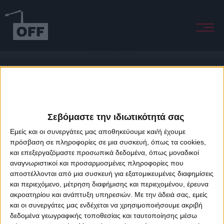
Know Who You Are at Every Age
Σεβόμαστε την ιδιωτικότητά σας
Εμείς και οι συνεργάτες μας αποθηκεύουμε και/ή έχουμε
πρόσβαση σε πληροφορίες σε μια συσκευή, όπως τα cookies,
και επεξεργαζόμαστε προσωπικά δεδομένα, όπως μοναδικοί
About Offradio
Business Class
Terms & Conditions
Privacy Policy
αναγνωριστικοί και προσαρμοσμένες πληροφορίες που
Designed & developed by
porcupine colors
&
Fotis Alexandrou
αποστέλλονται από μια συσκευή για εξατομικευμένες διαφημίσεις
και περιεχόμενο, μέτρηση διαφήμισης και περιεχομένου, έρευνα
ακροατηρίου και ανάπτυξη υπηρεσιών.
Με την άδειά σας, εμείς
και οι συνεργάτες μας ενδέχεται να χρησιμοποιήσουμε ακριβή
δεδομένα γεωγραφικής τοποθεσίας και ταυτοποίησης μέσω