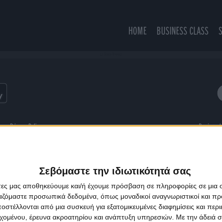
HOME
BUSINESS CLASS
La Dolce Riviera
ns
Privacy Policy
Designed
Σεβόμαστε την ιδιωτικότητά σας
άτες μας αποθηκεύουμε και/ή έχουμε πρόσβαση σε πληροφορίες σε μια
ργαζόμαστε προσωπικά δεδομένα, όπως μοναδικοί αναγνωριστικοί και 
στέλλονται από μια συσκευή για εξατομικευμένες διαφημίσεις και περ
εχομένου, έρευνα ακροατηρίου και ανάπτυξη υπηρεσιών.
Με την άδειά σα