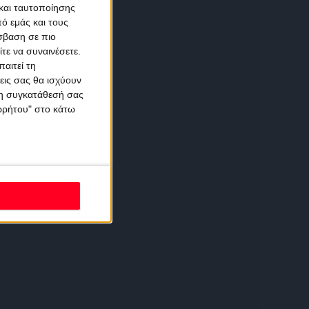
και ταυτοποίησης
ό εμάς και τους
σβαση σε πιο
τε να συναινέσετε.
αιτεί τη
εις σας θα ισχύουν
 τη συγκατάθεσή σας
ορρήτου" στο κάτω