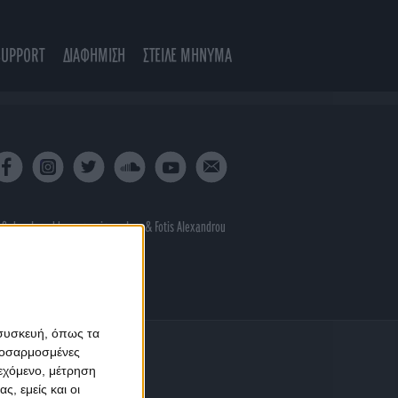
SUPPORT
ΔΙΑΦΗΜΙΣΗ
ΣΤΕΙΛΕ ΜΗΝΥΜΑ
 & developed by
porcupine colors
&
Fotis Alexandrou
 συσκευή, όπως τα
προσαρμοσμένες
ιεχόμενο, μέτρηση
ς, εμείς και οι