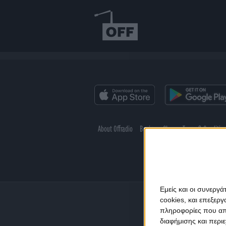
About Offradio
Business Class
Terms & Conditio
Εμείς και οι συνεργ
cookies, και επεξε
πληροφορίες που απο
διαφήμισης και περι