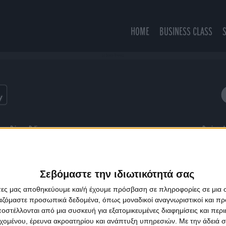
HOME
BUSINESS CLASS
La Dolce Riviera
ns
Privacy Policy
Designed
Σεβόμαστε την ιδιωτικότητά σας
άτες μας αποθηκεύουμε και/ή έχουμε πρόσβαση σε πληροφορίες σε μια
ργαζόμαστε προσωπικά δεδομένα, όπως μοναδικοί αναγνωριστικοί και 
στέλλονται από μια συσκευή για εξατομικευμένες διαφημίσεις και περ
εχομένου, έρευνα ακροατηρίου και ανάπτυξη υπηρεσιών.
Με την άδειά σα