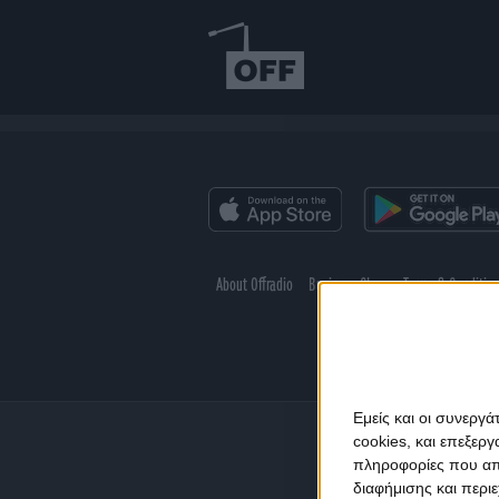
About Offradio
Business Class
Terms & Conditio
Εμείς και οι συνεργ
cookies, και επεξε
πληροφορίες που απο
διαφήμισης και περι