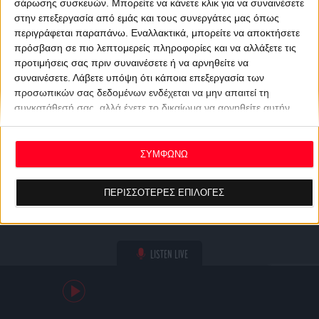
σάρωσης συσκευών. Μπορείτε να κάνετε κλικ για να συναινέσετε
στην επεξεργασία από εμάς και τους συνεργάτες μας όπως
περιγράφεται παραπάνω. Εναλλακτικά, μπορείτε να αποκτήσετε
πρόσβαση σε πιο λεπτομερείς πληροφορίες και να αλλάξετε τις
προτιμήσεις σας πριν συναινέσετε ή να αρνηθείτε να
συναινέσετε.
Λάβετε υπόψη ότι κάποια επεξεργασία των
προσωπικών σας δεδομένων ενδέχεται να μην απαιτεί τη
συγκατάθεσή σας, αλλά έχετε το δικαίωμα να αρνηθείτε αυτήν
την επεξεργασία. Οι προτιμήσεις σας θα ισχύουν μόνο για αυτόν
τον ιστότοπο. Μπορείτε να αλλάξετε τις προτιμήσεις σας ή να
ανακαλέσετε τη συγκατάθεσή σας ανά πάσα στιγμή
ΣΥΜΦΩΝΩ
επιστρέφοντας σε αυτόν τον ιστότοπο και κάνοντας κλικ στο
κουμπί "Απορρήτου" στο κάτω μέρος της ιστοσελίδας.
ΠΕΡΙΣΣΟΤΕΡΕΣ ΕΠΙΛΟΓΕΣ
LISTEN LIVE