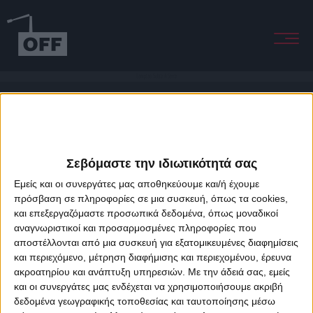
Lampiao Subia A Serra
Σεβόμαστε την ιδιωτικότητά σας
Εμείς και οι συνεργάτες μας αποθηκεύουμε και/ή έχουμε
πρόσβαση σε πληροφορίες σε μια συσκευή, όπως τα cookies,
και επεξεργαζόμαστε προσωπικά δεδομένα, όπως μοναδικοί
About Offradio
Business Class
Terms & Conditions
Privacy Policy
αναγνωριστικοί και προσαρμοσμένες πληροφορίες που
Designed & developed by
porcupine colors
&
Fotis Alexandrou
αποστέλλονται από μια συσκευή για εξατομικευμένες διαφημίσεις
και περιεχόμενο, μέτρηση διαφήμισης και περιεχομένου, έρευνα
ακροατηρίου και ανάπτυξη υπηρεσιών.
Με την άδειά σας, εμείς
και οι συνεργάτες μας ενδέχεται να χρησιμοποιήσουμε ακριβή
δεδομένα γεωγραφικής τοποθεσίας και ταυτοποίησης μέσω