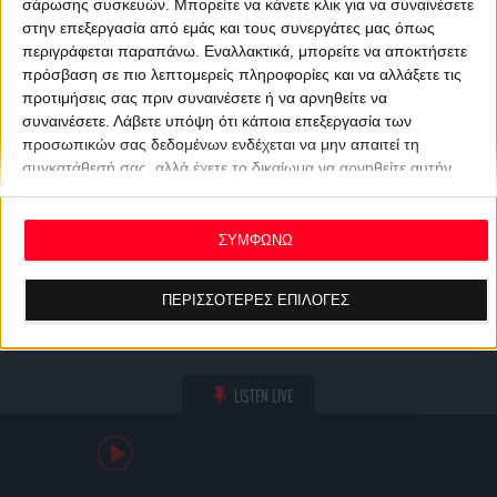
σάρωσης συσκευών. Μπορείτε να κάνετε κλικ για να συναινέσετε
στην επεξεργασία από εμάς και τους συνεργάτες μας όπως
περιγράφεται παραπάνω. Εναλλακτικά, μπορείτε να αποκτήσετε
πρόσβαση σε πιο λεπτομερείς πληροφορίες και να αλλάξετε τις
προτιμήσεις σας πριν συναινέσετε ή να αρνηθείτε να
συναινέσετε.
Λάβετε υπόψη ότι κάποια επεξεργασία των
προσωπικών σας δεδομένων ενδέχεται να μην απαιτεί τη
συγκατάθεσή σας, αλλά έχετε το δικαίωμα να αρνηθείτε αυτήν
την επεξεργασία. Οι προτιμήσεις σας θα ισχύουν μόνο για αυτόν
τον ιστότοπο. Μπορείτε να αλλάξετε τις προτιμήσεις σας ή να
ανακαλέσετε τη συγκατάθεσή σας ανά πάσα στιγμή
ΣΥΜΦΩΝΩ
επιστρέφοντας σε αυτόν τον ιστότοπο και κάνοντας κλικ στο
κουμπί "Απορρήτου" στο κάτω μέρος της ιστοσελίδας.
ΠΕΡΙΣΣΟΤΕΡΕΣ ΕΠΙΛΟΓΕΣ
LISTEN LIVE