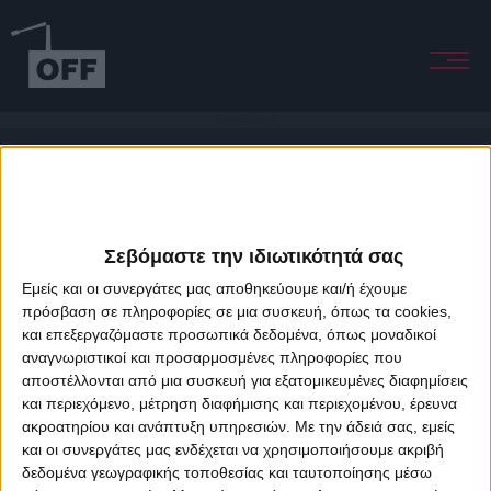
Le vent nous portera
Σεβόμαστε την ιδιωτικότητά σας
Εμείς και οι συνεργάτες μας αποθηκεύουμε και/ή έχουμε
πρόσβαση σε πληροφορίες σε μια συσκευή, όπως τα cookies,
και επεξεργαζόμαστε προσωπικά δεδομένα, όπως μοναδικοί
About Offradio
Business Class
Terms & Conditions
Privacy Policy
αναγνωριστικοί και προσαρμοσμένες πληροφορίες που
Designed & developed by
porcupine colors
&
Fotis Alexandrou
αποστέλλονται από μια συσκευή για εξατομικευμένες διαφημίσεις
και περιεχόμενο, μέτρηση διαφήμισης και περιεχομένου, έρευνα
ακροατηρίου και ανάπτυξη υπηρεσιών.
Με την άδειά σας, εμείς
και οι συνεργάτες μας ενδέχεται να χρησιμοποιήσουμε ακριβή
δεδομένα γεωγραφικής τοποθεσίας και ταυτοποίησης μέσω