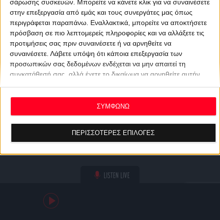
σάρωσης συσκευών. Μπορείτε να κάνετε κλικ για να συναινέσετε
στην επεξεργασία από εμάς και τους συνεργάτες μας όπως
περιγράφεται παραπάνω. Εναλλακτικά, μπορείτε να αποκτήσετε
πρόσβαση σε πιο λεπτομερείς πληροφορίες και να αλλάξετε τις
προτιμήσεις σας πριν συναινέσετε ή να αρνηθείτε να
συναινέσετε.
Λάβετε υπόψη ότι κάποια επεξεργασία των
προσωπικών σας δεδομένων ενδέχεται να μην απαιτεί τη
συγκατάθεσή σας, αλλά έχετε το δικαίωμα να αρνηθείτε αυτήν
την επεξεργασία. Οι προτιμήσεις σας θα ισχύουν μόνο για αυτόν
τον ιστότοπο. Μπορείτε να αλλάξετε τις προτιμήσεις σας ή να
ανακαλέσετε τη συγκατάθεσή σας ανά πάσα στιγμή
ΣΥΜΦΩΝΩ
επιστρέφοντας σε αυτόν τον ιστότοπο και κάνοντας κλικ στο
κουμπί "Απορρήτου" στο κάτω μέρος της ιστοσελίδας.
ΠΕΡΙΣΣΟΤΕΡΕΣ ΕΠΙΛΟΓΕΣ
LISTEN LIVE