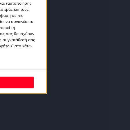
και ταυτοποίησης
ό εμάς και τους
σβαση σε πιο
τε να συναινέσετε.
αιτεί τη
εις σας θα ισχύουν
 τη συγκατάθεσή σας
ορρήτου" στο κάτω