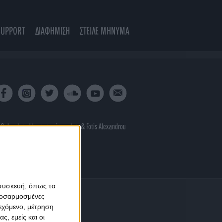
SUPPORT
ΔΙΑΦΗΜΙΣΗ
ΣΤΕΙΛΕ ΜΗΝΥΜΑ
 & developed by
porcupine colors
&
Fotis Alexandrou
 συσκευή, όπως τα
προσαρμοσμένες
ιεχόμενο, μέτρηση
ς, εμείς και οι