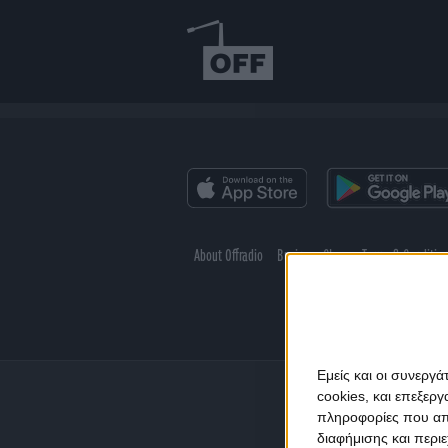
About Offradio
Business Class
Terms & Conditio
Εμείς και οι συνεργ
cookies, και επεξε
πληροφορίες που απο
διαφήμισης και περι