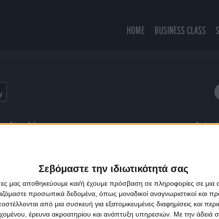
HOME
BUSINESS CLASS
Les Pensees
ns
Privacy Policy
Designed
Σεβόμαστε την ιδιωτικότητά σας
άτες μας αποθηκεύουμε και/ή έχουμε πρόσβαση σε πληροφορίες σε μια
ργαζόμαστε προσωπικά δεδομένα, όπως μοναδικοί αναγνωριστικοί και 
στέλλονται από μια συσκευή για εξατομικευμένες διαφημίσεις και περ
εχομένου, έρευνα ακροατηρίου και ανάπτυξη υπηρεσιών.
Με την άδειά σα