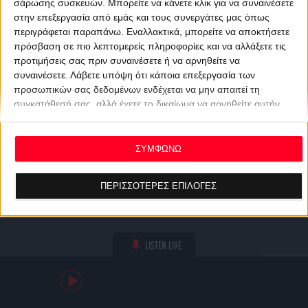
σάρωσης συσκευών. Μπορείτε να κάνετε κλικ για να συναινέσετε
στην επεξεργασία από εμάς και τους συνεργάτες μας όπως
περιγράφεται παραπάνω. Εναλλακτικά, μπορείτε να αποκτήσετε
πρόσβαση σε πιο λεπτομερείς πληροφορίες και να αλλάξετε τις
προτιμήσεις σας πριν συναινέσετε ή να αρνηθείτε να
συναινέσετε.
Λάβετε υπόψη ότι κάποια επεξεργασία των
προσωπικών σας δεδομένων ενδέχεται να μην απαιτεί τη
συγκατάθεσή σας, αλλά έχετε το δικαίωμα να αρνηθείτε αυτήν
την επεξεργασία. Οι προτιμήσεις σας θα ισχύουν μόνο για αυτόν
τον ιστότοπο. Μπορείτε να αλλάξετε τις προτιμήσεις σας ή να
ανακαλέσετε τη συγκατάθεσή σας ανά πάσα στιγμή
ΣΥΜΦΩΝΩ
επιστρέφοντας σε αυτόν τον ιστότοπο και κάνοντας κλικ στο
κουμπί "Απορρήτου" στο κάτω μέρος της ιστοσελίδας.
ΠΕΡΙΣΣΟΤΕΡΕΣ ΕΠΙΛΟΓΕΣ
LISTEN LIVE