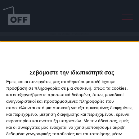
Lesson 1 (The Legendary 1979 Orchestra Remix)
Σεβόμαστε την ιδιωτικότητά σας
Εμείς και οι συνεργάτες μας αποθηκεύουμε και/ή έχουμε
πρόσβαση σε πληροφορίες σε μια συσκευή, όπως τα cookies,
και επεξεργαζόμαστε προσωπικά δεδομένα, όπως μοναδικοί
About Offradio
Business Class
Terms & Conditions
Privacy Policy
αναγνωριστικοί και προσαρμοσμένες πληροφορίες που
Designed & developed by
porcupine colors
&
Fotis Alexandrou
αποστέλλονται από μια συσκευή για εξατομικευμένες διαφημίσεις
και περιεχόμενο, μέτρηση διαφήμισης και περιεχομένου, έρευνα
ακροατηρίου και ανάπτυξη υπηρεσιών.
Με την άδειά σας, εμείς
και οι συνεργάτες μας ενδέχεται να χρησιμοποιήσουμε ακριβή
δεδομένα γεωγραφικής τοποθεσίας και ταυτοποίησης μέσω