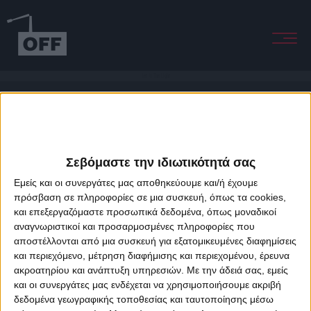
Let In The Light
Σεβόμαστε την ιδιωτικότητά σας
Εμείς και οι συνεργάτες μας αποθηκεύουμε και/ή έχουμε
πρόσβαση σε πληροφορίες σε μια συσκευή, όπως τα cookies,
και επεξεργαζόμαστε προσωπικά δεδομένα, όπως μοναδικοί
About Offradio
Business Class
Terms & Conditions
Privacy Policy
αναγνωριστικοί και προσαρμοσμένες πληροφορίες που
Designed & developed by
porcupine colors
&
Fotis Alexandrou
αποστέλλονται από μια συσκευή για εξατομικευμένες διαφημίσεις
και περιεχόμενο, μέτρηση διαφήμισης και περιεχομένου, έρευνα
ακροατηρίου και ανάπτυξη υπηρεσιών.
Με την άδειά σας, εμείς
και οι συνεργάτες μας ενδέχεται να χρησιμοποιήσουμε ακριβή
δεδομένα γεωγραφικής τοποθεσίας και ταυτοποίησης μέσω