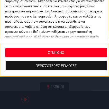
σάρωσης συσκευών. Μπορείτε να κάνετε κλικ για να συναινέσετε
στην επεξεργασία από εμάς και τους συνεργάτες μας όπως
περιγράφεται παραπάνω. Εναλλακτικά, μπορείτε να αποκτήσετε
πρόσβαση σε πιο λεπτομερείς πληροφορίες και να αλλάξετε τις
προτιμήσεις σας πριν συναινέσετε ή να αρνηθείτε να
συναινέσετε.
Λάβετε υπόψη ότι κάποια επεξεργασία των
προσωπικών σας δεδομένων ενδέχεται να μην απαιτεί τη
συγκατάθεσή σας, αλλά έχετε το δικαίωμα να αρνηθείτε αυτήν
την επεξεργασία. Οι προτιμήσεις σας θα ισχύουν μόνο για αυτόν
τον ιστότοπο. Μπορείτε να αλλάξετε τις προτιμήσεις σας ή να
ανακαλέσετε τη συγκατάθεσή σας ανά πάσα στιγμή
ΣΥΜΦΩΝΩ
επιστρέφοντας σε αυτόν τον ιστότοπο και κάνοντας κλικ στο
κουμπί "Απορρήτου" στο κάτω μέρος της ιστοσελίδας.
ΠΕΡΙΣΣΟΤΕΡΕΣ ΕΠΙΛΟΓΕΣ
LISTEN LIVE