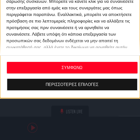
σάρωσης συσκευών. Μπορείτε να κάνετε κλικ για να συναινέσετε
στην επεξεργασία από εμάς και τους συνεργάτες μας όπως
περιγράφεται παραπάνω. Εναλλακτικά, μπορείτε να αποκτήσετε
πρόσβαση σε πιο λεπτομερείς πληροφορίες και να αλλάξετε τις
προτιμήσεις σας πριν συναινέσετε ή να αρνηθείτε να
συναινέσετε.
Λάβετε υπόψη ότι κάποια επεξεργασία των
προσωπικών σας δεδομένων ενδέχεται να μην απαιτεί τη
συγκατάθεσή σας, αλλά έχετε το δικαίωμα να αρνηθείτε αυτήν
την επεξεργασία. Οι προτιμήσεις σας θα ισχύουν μόνο για αυτόν
τον ιστότοπο. Μπορείτε να αλλάξετε τις προτιμήσεις σας ή να
ανακαλέσετε τη συγκατάθεσή σας ανά πάσα στιγμή
ΣΥΜΦΩΝΩ
επιστρέφοντας σε αυτόν τον ιστότοπο και κάνοντας κλικ στο
κουμπί "Απορρήτου" στο κάτω μέρος της ιστοσελίδας.
ΠΕΡΙΣΣΟΤΕΡΕΣ ΕΠΙΛΟΓΕΣ
LISTEN LIVE