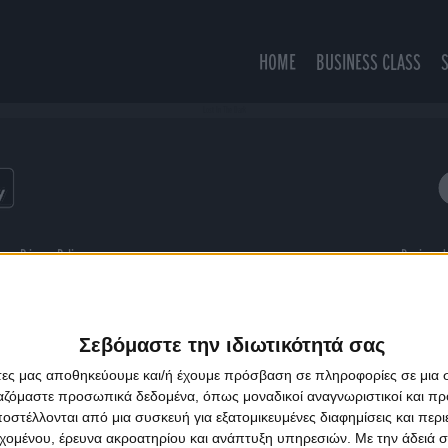
HOME
BUSINESS CLASS
Lost In The Dark
ns
Privacy Policy
Designed
Σεβόμαστε την ιδιωτικότητά σας
άτες μας αποθηκεύουμε και/ή έχουμε πρόσβαση σε πληροφορίες σε μια
ργαζόμαστε προσωπικά δεδομένα, όπως μοναδικοί αναγνωριστικοί και 
στέλλονται από μια συσκευή για εξατομικευμένες διαφημίσεις και περ
εχομένου, έρευνα ακροατηρίου και ανάπτυξη υπηρεσιών.
Με την άδειά σα