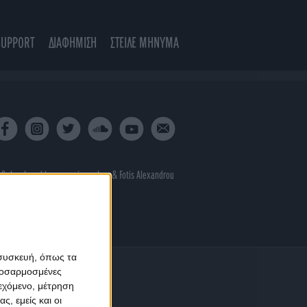
SUPPORT
ΔΙΑΦΗΜΙΣΗ
ΣΤΕΙΛΕ ΜΗΝΥΜΑ
 & developed by
porcupine colors
&
Fotis Alexandrou
 συσκευή, όπως τα
προσαρμοσμένες
ιεχόμενο, μέτρηση
ς, εμείς και οι