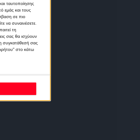
και ταυτοποίησης
ό εμάς και τους
σβαση σε πιο
τε να συναινέσετε.
αιτεί τη
εις σας θα ισχύουν
 τη συγκατάθεσή σας
ορρήτου" στο κάτω