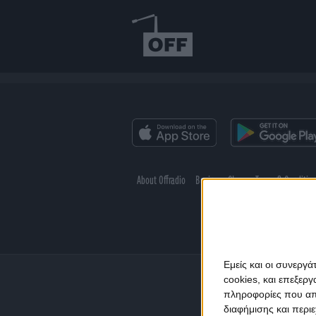
About Offradio
Business Class
Terms & Conditio
Εμείς και οι συνεργ
cookies, και επεξε
πληροφορίες που απο
διαφήμισης και περι