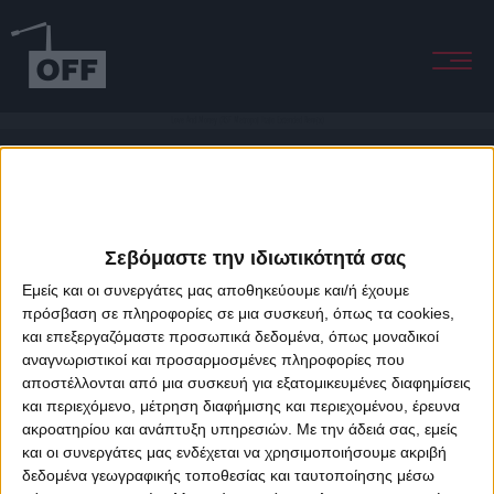
Love And Money (RSF Metropol Italo Extended Remix)
Σεβόμαστε την ιδιωτικότητά σας
Εμείς και οι συνεργάτες μας αποθηκεύουμε και/ή έχουμε
πρόσβαση σε πληροφορίες σε μια συσκευή, όπως τα cookies,
και επεξεργαζόμαστε προσωπικά δεδομένα, όπως μοναδικοί
About Offradio
Business Class
Terms & Conditions
Privacy Policy
αναγνωριστικοί και προσαρμοσμένες πληροφορίες που
Designed & developed by
porcupine colors
&
Fotis Alexandrou
αποστέλλονται από μια συσκευή για εξατομικευμένες διαφημίσεις
και περιεχόμενο, μέτρηση διαφήμισης και περιεχομένου, έρευνα
ακροατηρίου και ανάπτυξη υπηρεσιών.
Με την άδειά σας, εμείς
και οι συνεργάτες μας ενδέχεται να χρησιμοποιήσουμε ακριβή
δεδομένα γεωγραφικής τοποθεσίας και ταυτοποίησης μέσω