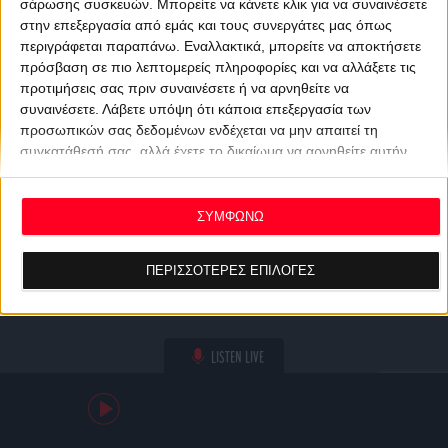
σάρωσης συσκευών. Μπορείτε να κάνετε κλικ για να συναινέσετε
στην επεξεργασία από εμάς και τους συνεργάτες μας όπως
περιγράφεται παραπάνω. Εναλλακτικά, μπορείτε να αποκτήσετε
πρόσβαση σε πιο λεπτομερείς πληροφορίες και να αλλάξετε τις
προτιμήσεις σας πριν συναινέσετε ή να αρνηθείτε να
συναινέσετε.
Λάβετε υπόψη ότι κάποια επεξεργασία των
προσωπικών σας δεδομένων ενδέχεται να μην απαιτεί τη
συγκατάθεσή σας, αλλά έχετε το δικαίωμα να αρνηθείτε αυτήν
την επεξεργασία. Οι προτιμήσεις σας θα ισχύουν μόνο για αυτόν
τον ιστότοπο. Μπορείτε να αλλάξετε τις προτιμήσεις σας ή να
ανακαλέσετε τη συγκατάθεσή σας ανά πάσα στιγμή
ΣΥΜΦΩΝΩ
επιστρέφοντας σε αυτόν τον ιστότοπο και κάνοντας κλικ στο
κουμπί "Απορρήτου" στο κάτω μέρος της ιστοσελίδας.
ΠΕΡΙΣΣΟΤΕΡΕΣ ΕΠΙΛΟΓΕΣ
LISTEN LIVE