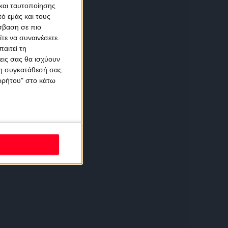
και ταυτοποίησης
ό εμάς και τους
σβαση σε πιο
τε να συναινέσετε.
αιτεί τη
εις σας θα ισχύουν
 τη συγκατάθεσή σας
ορρήτου" στο κάτω