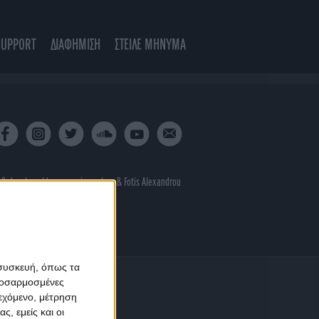
SUPPORT
ΔΙΑΦΗΜΙΣΗ
ΣΤΕΙΛΕ ΜΗΝΥΜΑ
 & developed by
porcupine colors
&
Fotis Alexandrou
 συσκευή, όπως τα
προσαρμοσμένες
ιεχόμενο, μέτρηση
ς, εμείς και οι