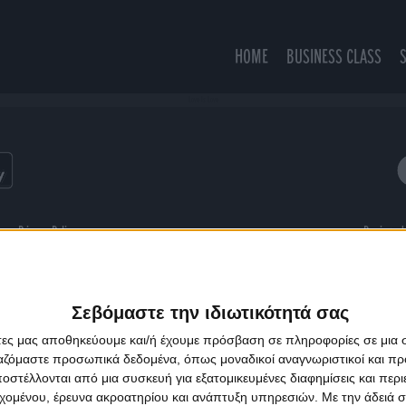
HOME
BUSINESS CLASS
Love Is Love
ns
Privacy Policy
Designed
Σεβόμαστε την ιδιωτικότητά σας
άτες μας αποθηκεύουμε και/ή έχουμε πρόσβαση σε πληροφορίες σε μια
ργαζόμαστε προσωπικά δεδομένα, όπως μοναδικοί αναγνωριστικοί και 
στέλλονται από μια συσκευή για εξατομικευμένες διαφημίσεις και περ
εχομένου, έρευνα ακροατηρίου και ανάπτυξη υπηρεσιών.
Με την άδειά σα