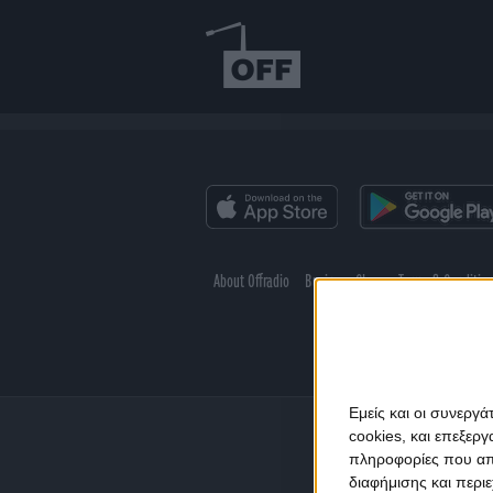
About Offradio
Business Class
Terms & Conditio
Εμείς και οι συνεργ
cookies, και επεξε
πληροφορίες που απο
διαφήμισης και περι