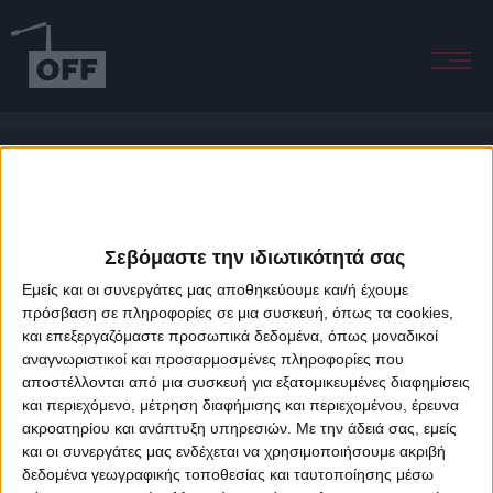
Love Theme from Spartacus (Zero 7 Remix)
Σεβόμαστε την ιδιωτικότητά σας
Εμείς και οι συνεργάτες μας αποθηκεύουμε και/ή έχουμε
πρόσβαση σε πληροφορίες σε μια συσκευή, όπως τα cookies,
και επεξεργαζόμαστε προσωπικά δεδομένα, όπως μοναδικοί
About Offradio
Business Class
Terms & Conditions
Privacy Policy
αναγνωριστικοί και προσαρμοσμένες πληροφορίες που
Designed & developed by
porcupine colors
&
Fotis Alexandrou
αποστέλλονται από μια συσκευή για εξατομικευμένες διαφημίσεις
και περιεχόμενο, μέτρηση διαφήμισης και περιεχομένου, έρευνα
ακροατηρίου και ανάπτυξη υπηρεσιών.
Με την άδειά σας, εμείς
και οι συνεργάτες μας ενδέχεται να χρησιμοποιήσουμε ακριβή
δεδομένα γεωγραφικής τοποθεσίας και ταυτοποίησης μέσω