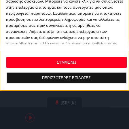
σάρωσης συσκευών. Μπορείτε να κάνετε κλικ για να συναινέσετε
στην επεξεργασία από εμάς και τους συνεργάτες μας όπως
περιγράφεται παραπάνω. Εναλλακτικά, μπορείτε να αποκτήσετε
πρόσβαση σε πιο λεπτομερείς πληροφορίες και να αλλάξετε τις
προτιμήσεις σας πριν συναινέσετε ή να αρνηθείτε να
συναινέσετε.
Λάβετε υπόψη ότι κάποια επεξεργασία των
προσωπικών σας δεδομένων ενδέχεται να μην απαιτεί τη
συγκατάθεσή σας, αλλά έχετε το δικαίωμα να αρνηθείτε αυτήν
την επεξεργασία. Οι προτιμήσεις σας θα ισχύουν μόνο για αυτόν
τον ιστότοπο. Μπορείτε να αλλάξετε τις προτιμήσεις σας ή να
ανακαλέσετε τη συγκατάθεσή σας ανά πάσα στιγμή
ΣΥΜΦΩΝΩ
επιστρέφοντας σε αυτόν τον ιστότοπο και κάνοντας κλικ στο
κουμπί "Απορρήτου" στο κάτω μέρος της ιστοσελίδας.
ΠΕΡΙΣΣΟΤΕΡΕΣ ΕΠΙΛΟΓΕΣ
LISTEN LIVE