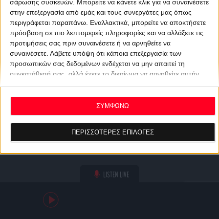
σάρωσης συσκευών. Μπορείτε να κάνετε κλικ για να συναινέσετε
στην επεξεργασία από εμάς και τους συνεργάτες μας όπως
περιγράφεται παραπάνω. Εναλλακτικά, μπορείτε να αποκτήσετε
πρόσβαση σε πιο λεπτομερείς πληροφορίες και να αλλάξετε τις
προτιμήσεις σας πριν συναινέσετε ή να αρνηθείτε να
συναινέσετε.
Λάβετε υπόψη ότι κάποια επεξεργασία των
προσωπικών σας δεδομένων ενδέχεται να μην απαιτεί τη
συγκατάθεσή σας, αλλά έχετε το δικαίωμα να αρνηθείτε αυτήν
την επεξεργασία. Οι προτιμήσεις σας θα ισχύουν μόνο για αυτόν
τον ιστότοπο. Μπορείτε να αλλάξετε τις προτιμήσεις σας ή να
ανακαλέσετε τη συγκατάθεσή σας ανά πάσα στιγμή
ΣΥΜΦΩΝΩ
επιστρέφοντας σε αυτόν τον ιστότοπο και κάνοντας κλικ στο
κουμπί "Απορρήτου" στο κάτω μέρος της ιστοσελίδας.
ΠΕΡΙΣΣΟΤΕΡΕΣ ΕΠΙΛΟΓΕΣ
LISTEN LIVE