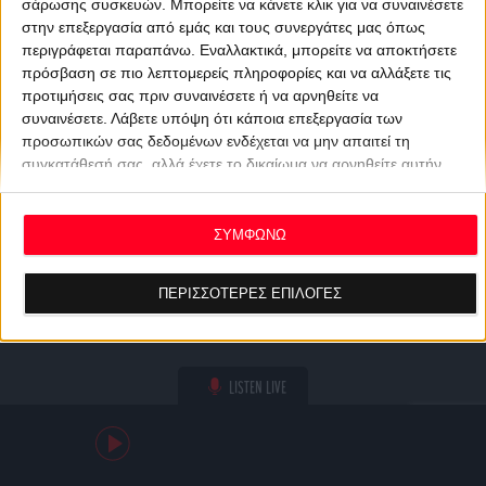
σάρωσης συσκευών. Μπορείτε να κάνετε κλικ για να συναινέσετε
στην επεξεργασία από εμάς και τους συνεργάτες μας όπως
περιγράφεται παραπάνω. Εναλλακτικά, μπορείτε να αποκτήσετε
πρόσβαση σε πιο λεπτομερείς πληροφορίες και να αλλάξετε τις
προτιμήσεις σας πριν συναινέσετε ή να αρνηθείτε να
συναινέσετε.
Λάβετε υπόψη ότι κάποια επεξεργασία των
προσωπικών σας δεδομένων ενδέχεται να μην απαιτεί τη
συγκατάθεσή σας, αλλά έχετε το δικαίωμα να αρνηθείτε αυτήν
την επεξεργασία. Οι προτιμήσεις σας θα ισχύουν μόνο για αυτόν
τον ιστότοπο. Μπορείτε να αλλάξετε τις προτιμήσεις σας ή να
ανακαλέσετε τη συγκατάθεσή σας ανά πάσα στιγμή
ΣΥΜΦΩΝΩ
επιστρέφοντας σε αυτόν τον ιστότοπο και κάνοντας κλικ στο
κουμπί "Απορρήτου" στο κάτω μέρος της ιστοσελίδας.
ΠΕΡΙΣΣΟΤΕΡΕΣ ΕΠΙΛΟΓΕΣ
LISTEN LIVE