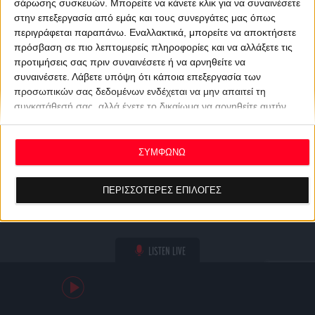
σάρωσης συσκευών. Μπορείτε να κάνετε κλικ για να συναινέσετε
στην επεξεργασία από εμάς και τους συνεργάτες μας όπως
περιγράφεται παραπάνω. Εναλλακτικά, μπορείτε να αποκτήσετε
πρόσβαση σε πιο λεπτομερείς πληροφορίες και να αλλάξετε τις
προτιμήσεις σας πριν συναινέσετε ή να αρνηθείτε να
συναινέσετε.
Λάβετε υπόψη ότι κάποια επεξεργασία των
προσωπικών σας δεδομένων ενδέχεται να μην απαιτεί τη
συγκατάθεσή σας, αλλά έχετε το δικαίωμα να αρνηθείτε αυτήν
την επεξεργασία. Οι προτιμήσεις σας θα ισχύουν μόνο για αυτόν
τον ιστότοπο. Μπορείτε να αλλάξετε τις προτιμήσεις σας ή να
ανακαλέσετε τη συγκατάθεσή σας ανά πάσα στιγμή
ΣΥΜΦΩΝΩ
επιστρέφοντας σε αυτόν τον ιστότοπο και κάνοντας κλικ στο
κουμπί "Απορρήτου" στο κάτω μέρος της ιστοσελίδας.
ΠΕΡΙΣΣΟΤΕΡΕΣ ΕΠΙΛΟΓΕΣ
LISTEN LIVE