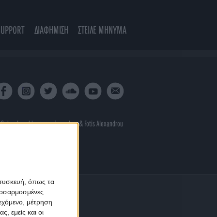
SUPPORT
ΔΙΑΦΗΜΙΣΗ
ΣΤΕΙΛΕ ΜΗΝΥΜΑ
 & developed by
porcupine colors
&
Fotis Alexandrou
 συσκευή, όπως τα
προσαρμοσμένες
ιεχόμενο, μέτρηση
ς, εμείς και οι