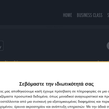
HOME
BUSINESS CLASS
Lovesongs (Dipap Remix)
ns
Privacy Policy
Designed
Σεβόμαστε την ιδιωτικότητά σας
άτες μας αποθηκεύουμε και/ή έχουμε πρόσβαση σε πληροφορίες σε μια
ργαζόμαστε προσωπικά δεδομένα, όπως μοναδικοί αναγνωριστικοί και 
στέλλονται από μια συσκευή για εξατομικευμένες διαφημίσεις και περ
εχομένου, έρευνα ακροατηρίου και ανάπτυξη υπηρεσιών.
Με την άδειά σα