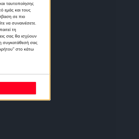
και ταυτοποίησης
ό εμάς και τους
σβαση σε πιο
τε να συναινέσετε.
αιτεί τη
εις σας θα ισχύουν
 τη συγκατάθεσή σας
ορρήτου" στο κάτω