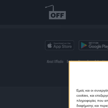
About Offradio
Business Class
Terms & Conditio
Εμείς και οι συνεργ
cookies, και επεξε
πληροφορίες που απο
διαφήμισης και περι